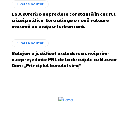
Diverse noutati
Leul suferă o depreciere constantă în cadrul
crizei politice. Euro atinge o nouă valoare
maximă pe piața interbancară.
Diverse noutati
Bolojan a justificat excluderea unui prim-
vicepreședinte PNL de la discuțiile cu Nicușor
Dan: „Principiul bunului simț”
Bun venit la Sroscas.ro