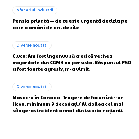
Afaceri si industrii
Pensia privată — de ce este urgentă decizia pe
care o amâni de ani de zile
Diverse noutati
Ciucu: Am fost ingenuu să cred că vechea
majoritate din CGMB va persista. Răspunsul PSD
a fost foarte agresiv, m-a uimit.
Diverse noutati
Masacru în Canada: Tragere de focuri într-un
liceu, minimum 9 decedați / Al doilea cel mai
sângeros incident armat din istoria națiunii