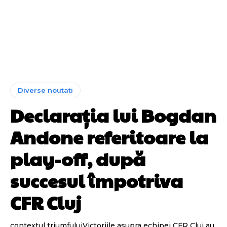
Diverse noutati
Declarația lui Bogdan
Andone referitoare la
play-off, după
succesul împotriva
CFR Cluj
contextul triumfuluiVictoriile asupra echipei CFR Cluj au