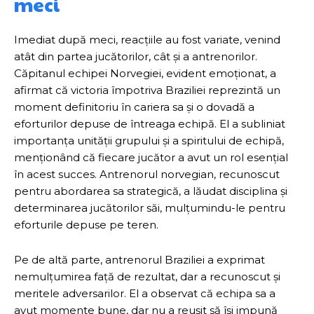
meci
Imediat după meci, reacțiile au fost variate, venind
atât din partea jucătorilor, cât și a antrenorilor.
Căpitanul echipei Norvegiei, evident emoționat, a
afirmat că victoria împotriva Braziliei reprezintă un
moment definitoriu în cariera sa și o dovadă a
eforturilor depuse de întreaga echipă. El a subliniat
importanța unității grupului și a spiritului de echipă,
menționând că fiecare jucător a avut un rol esențial
în acest succes. Antrenorul norvegian, recunoscut
pentru abordarea sa strategică, a lăudat disciplina și
determinarea jucătorilor săi, mulțumindu-le pentru
eforturile depuse pe teren.
Pe de altă parte, antrenorul Braziliei a exprimat
nemulțumirea față de rezultat, dar a recunoscut și
meritele adversarilor. El a observat că echipa sa a
avut momente bune, dar nu a reușit să își impună