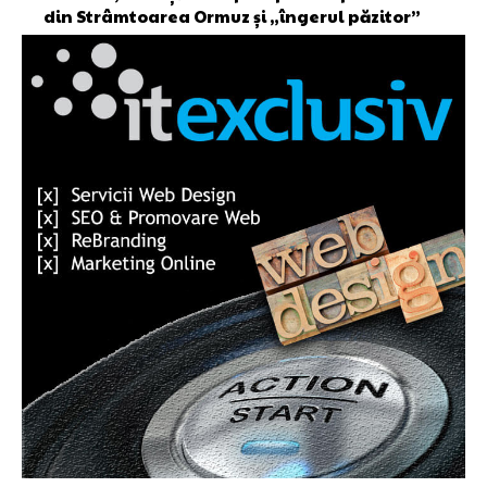
din Strâmtoarea Ormuz și „îngerul păzitor”