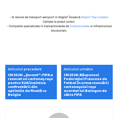
- Ai nevoie de transport aeroport in Anglia? Încearcă
Airport Taxi London
.
Calitate la prețul corect.
- Companie specializata in tranzactionarea de
Criptomonede
si infrastructura
blockchain.
Articolul precedent
Articolul următor
CM 2026: „Șocant”: FIFA a
CM 2026: Răspunsul
revocat un cartonaș roșu
Federației Franceze de
pentru SUA înaintea
Fotbal în urma revocării
confruntării din
cartonașului roșu
optimile de finală cu
acordat lui Balogun de
Belgia
către FIFA