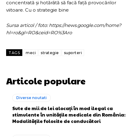
concentrată și hotărâtă să facă față provocărilor
viitoare. Cu o strategie bine
Sursa articol / foto: https://news.google.com/home?
hl=ro&gl=RO&ceid=RO%3Aro
TAGS
meci
strategie
suporteri
Articole populare
Diverse noutati
Sute de mii de lei alocați în mod ilegal ca
stimulente în unitățile medicale din România:
Modalitățile folosite de conducători