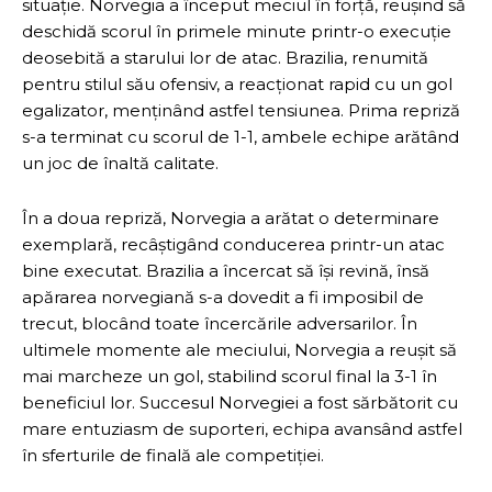
situație. Norvegia a început meciul în forță, reușind să
deschidă scorul în primele minute printr-o execuție
deosebită a starului lor de atac. Brazilia, renumită
pentru stilul său ofensiv, a reacționat rapid cu un gol
egalizator, menținând astfel tensiunea. Prima repriză
s-a terminat cu scorul de 1-1, ambele echipe arătând
un joc de înaltă calitate.
În a doua repriză, Norvegia a arătat o determinare
exemplară, recâștigând conducerea printr-un atac
bine executat. Brazilia a încercat să își revină, însă
apărarea norvegiană s-a dovedit a fi imposibil de
trecut, blocând toate încercările adversarilor. În
ultimele momente ale meciului, Norvegia a reușit să
mai marcheze un gol, stabilind scorul final la 3-1 în
beneficiul lor. Succesul Norvegiei a fost sărbătorit cu
mare entuziasm de suporteri, echipa avansând astfel
în sferturile de finală ale competiției.