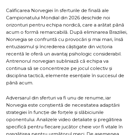
Calificarea Norvegiei în sferturile de finală ale
Campionatului Mondial din 2026 deschide noi
orizonturi pentru echipa nordică, care a arătat până
acum o formă remarcabilă. După eliminarea Braziliei,
Norvegia se confruntă cu provocări și mai mari, însă
entuziasmul și încrederea câștigate din victoria
recentă le oferă un avantaj psihologic considerabil.
Antrenorul norvegian subliniază că echipa va
continua să se concentreze pe jocul colectiv și
disciplina tactică, elemente esențiale în succesul de
până acum.
Adversarul din sferturi va fi unu de renume, iar
Norvegia este conștientă de necesitatea adaptării
strategiei în funcție de forțele și slăbiciunile
oponentului. Analizele video detaliate și pregătirea
specifică pentru fiecare jucător cheie vor fi vitale în
pregătirea pentru următorul meci. De asemenea,