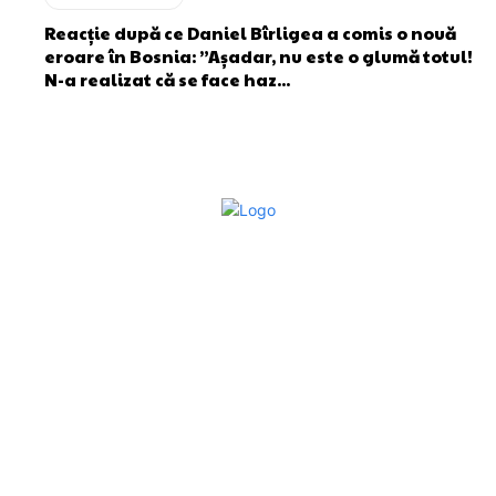
Reacție după ce Daniel Bîrligea a comis o nouă
eroare în Bosnia: ”Așadar, nu este o glumă totul!
N-a realizat că se face haz...
Bun venit la Sroscas.ro
Sroscas.ro un site de știri / blog de noutăți, dedicat
diseminării de informații și actualități. Acesta oferă articole,
reportaje și analize pe teme diverse, de la evenimente
curente la subiecte specifice de interes. Este un spațiu
digital pentru informare și educație. Contactati-ne oricand
la adresa: contact@sroscas.ro