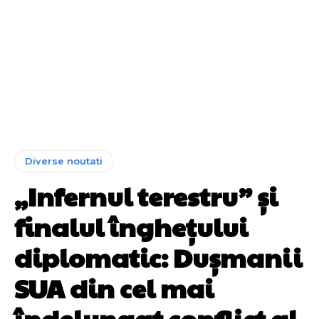
Diverse noutati
„Infernul terestru” și
finalul înghețului
diplomatic: Dușmanii
SUA din cel mai
îndelungat conflict al