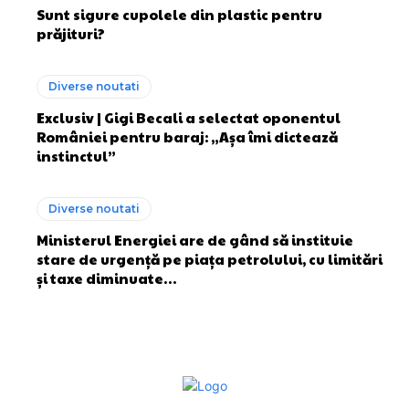
Sunt sigure cupolele din plastic pentru
prăjituri?
Diverse noutati
Exclusiv | Gigi Becali a selectat oponentul
României pentru baraj: „Așa îmi dictează
instinctul”
Diverse noutati
Ministerul Energiei are de gând să instituie
stare de urgență pe piața petrolului, cu limitări
și taxe diminuate…