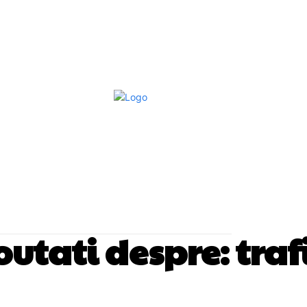
Afaceri Si Industrii
Home & Deco
S
noutati despre:
traf