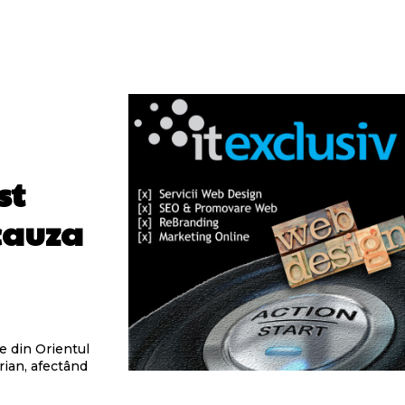
st
cauza
le din Orientul
rian, afectând