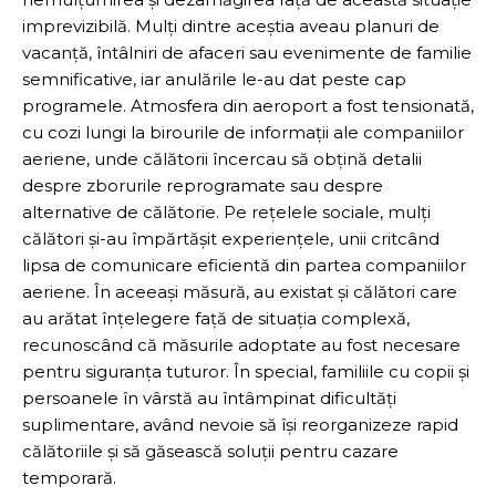
imprevizibilă. Mulți dintre aceștia aveau planuri de
vacanță, întâlniri de afaceri sau evenimente de familie
semnificative, iar anulările le-au dat peste cap
programele. Atmosfera din aeroport a fost tensionată,
cu cozi lungi la birourile de informații ale companiilor
aeriene, unde călătorii încercau să obțină detalii
despre zborurile reprogramate sau despre
alternative de călătorie. Pe rețelele sociale, mulți
călători și-au împărtășit experiențele, unii critcând
lipsa de comunicare eficientă din partea companiilor
aeriene. În aceeași măsură, au existat și călători care
au arătat înțelegere față de situația complexă,
recunoscând că măsurile adoptate au fost necesare
pentru siguranța tuturor. În special, familiile cu copii și
persoanele în vârstă au întâmpinat dificultăți
suplimentare, având nevoie să își reorganizeze rapid
călătoriile și să găsească soluții pentru cazare
temporară.