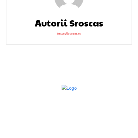
Autorii Sroscas
https://sroscas.ro
Bun venit la Sroscas.ro
Sroscas.ro un site de știri / blog de noutăți, dedicat
diseminării de informații și actualități. Acesta oferă articole,
reportaje și analize pe teme diverse, de la evenimente