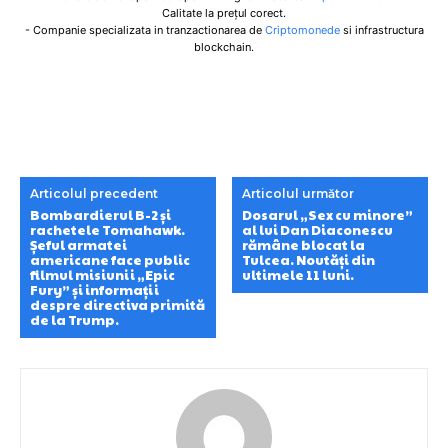
Calitate la prețul corect.
- Companie specializata in tranzactionarea de
Criptomonede
si infrastructura
blockchain.
Articolul precedent
Articolul următor
Bombardierul B-2 și
Dosarul „Sex cu minore”
rachetele Tomahawk.
al lui Dan Diaconescu
Șeful armatei
rămâne blocat la
americane face public
Tulcea. Noutăți din
filmul misiunii „Epic
ultimele 11 luni.
Fury” și informații
despre directiva primită
de la Trump.