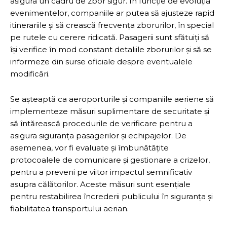
asigura un cadru de zbor sigur. În funcție de evoluția
evenimentelor, companiile ar putea să ajusteze rapid
itinerariile și să crească frecvența zborurilor, în special
pe rutele cu cerere ridicată. Pasagerii sunt sfătuiți să
își verifice în mod constant detaliile zborurilor și să se
informeze din surse oficiale despre eventualele
modificări.
Se așteaptă ca aeroporturile și companiile aeriene să
implementeze măsuri suplimentare de securitate și
să întărească procedurile de verificare pentru a
asigura siguranța pasagerilor și echipajelor. De
asemenea, vor fi evaluate și îmbunătățite
protocoalele de comunicare și gestionare a crizelor,
pentru a preveni pe viitor impactul semnificativ
asupra călătorilor. Aceste măsuri sunt esențiale
pentru restabilirea încrederii publicului în siguranța și
fiabilitatea transportului aerian.