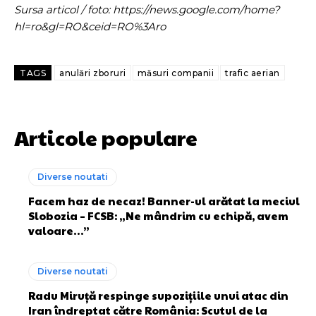
Sursa articol / foto: https://news.google.com/home?
hl=ro&gl=RO&ceid=RO%3Aro
TAGS
anulări zboruri
măsuri companii
trafic aerian
Articole populare
Diverse noutati
Facem haz de necaz! Banner-ul arătat la meciul
Slobozia – FCSB: „Ne mândrim cu echipă, avem
valoare…”
Diverse noutati
Radu Miruță respinge supozițiile unui atac din
Iran îndreptat către România: Scutul de la