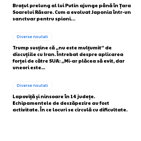
Brațul prelung al lui Putin ajunge până în Țara
Soarelui Răsare. Cum a evoluat Japonia într-un
sanctuar pentru spioni…
Diverse noutati
Trump susține că „nu este mulțumit” de
discuțiile cu Iran. Întrebat despre aplicarea
forței de către SUA: „Mi-ar plăcea să evit, dar
uneori este...
Diverse noutati
Lapoviță și ninsoare în 14 județe.
Echipamentele de deszăpezire au fost
activitate. În ce locuri se circulă cu dificultate.