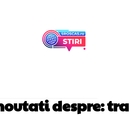
Afaceri Si Industr
Home & Deco
i noutati despre:
tr