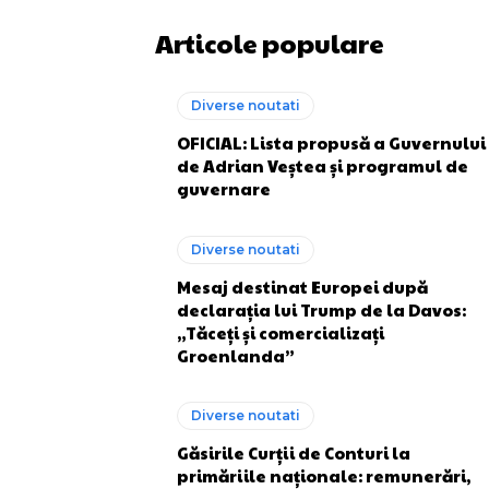
Articole populare
Diverse noutati
OFICIAL: Lista propusă a Guvernului
de Adrian Veștea și programul de
guvernare
Diverse noutati
Mesaj destinat Europei după
declarația lui Trump de la Davos:
„Tăceți și comercializați
Groenlanda”
Diverse noutati
Găsirile Curții de Conturi la
primăriile naționale: remunerări,