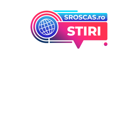
orii
Ultimele articole
Folha, a ieșit de la CFR Cluj d
 industrii
înfrângerea cu Tromso! ”Îi
i Entertainment
concediez pe toți!”. DOUĂ nu
outati
cursă” pentru poziția de ant
Deco
DIVERSE NOUTATI
6 august 2026
 / Hobby
Consumul energetic al român
în urma apelurilor lui Ilie Bo
la prudență: Informațiile