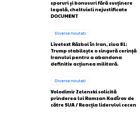
sporuri și bonusuri fără susținere
legală, cheltuieli nejustificate
DOCUMENT
Diverse noutati
Livetext Război în Iran, ziua 81:
Trump stabilește o singură cerință
Iranului pentru a abandona
definitiv acțiunea militară.
Diverse noutati
Volodimir Zelenski solicită
prinderea lui Ramzan Kadîrov de
către SUA / Reacția liderului cecen