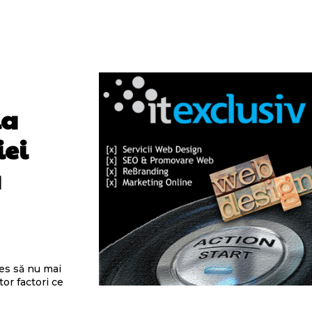
la
iei
a
es să nu mai
tor factori ce