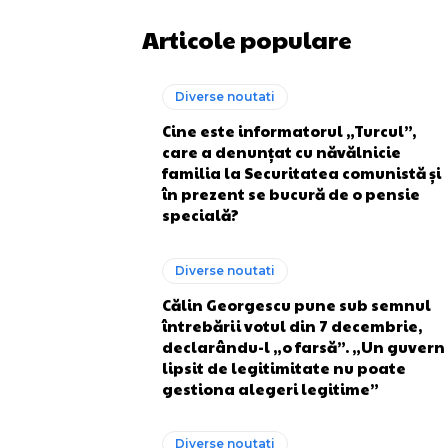
Articole populare
Diverse noutati
Cine este informatorul „Turcul”,
care a denunțat cu năvălnicie
familia la Securitatea comunistă și
în prezent se bucură de o pensie
specială?
Diverse noutati
Călin Georgescu pune sub semnul
întrebării votul din 7 decembrie,
declarându-l „o farsă”. „Un guvern
lipsit de legitimitate nu poate
gestiona alegeri legitime”
Diverse noutati