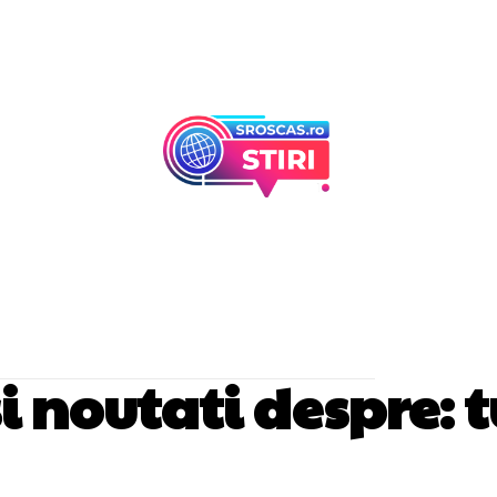
Afaceri Si Industr
Home & Deco
 si noutati despre:
t