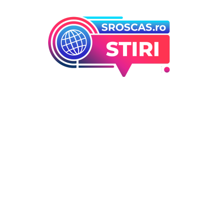
orii
Ultimele articole
Folha, a ieșit de la CFR Cluj d
 industrii
înfrângerea cu Tromso! ”Îi
i Entertainment
concediez pe toți!”. DOUĂ nu
outati
cursă” pentru poziția de ant
Deco
DIVERSE NOUTATI
6 august 2026
 / Hobby
Consumul energetic al român
în urma apelurilor lui Ilie Bo
la prudență: Informațiile