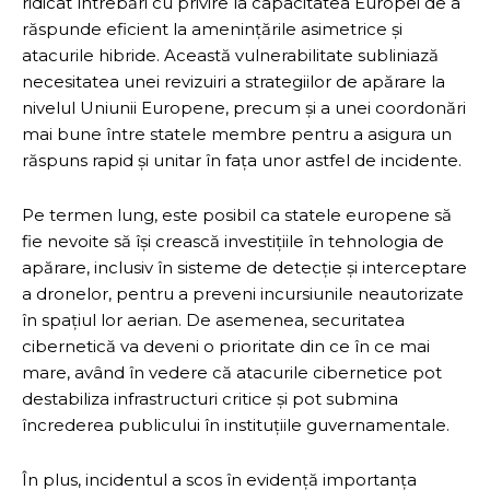
ridicat întrebări cu privire la capacitatea Europei de a
răspunde eficient la amenințările asimetrice și
atacurile hibride. Această vulnerabilitate subliniază
necesitatea unei revizuiri a strategiilor de apărare la
nivelul Uniunii Europene, precum și a unei coordonări
mai bune între statele membre pentru a asigura un
răspuns rapid și unitar în fața unor astfel de incidente.
Pe termen lung, este posibil ca statele europene să
fie nevoite să își crească investițiile în tehnologia de
apărare, inclusiv în sisteme de detecție și interceptare
a dronelor, pentru a preveni incursiunile neautorizate
în spațiul lor aerian. De asemenea, securitatea
cibernetică va deveni o prioritate din ce în ce mai
mare, având în vedere că atacurile cibernetice pot
destabiliza infrastructuri critice și pot submina
încrederea publicului în instituțiile guvernamentale.
În plus, incidentul a scos în evidență importanța