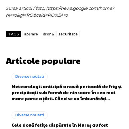
Sursa articol / foto: https://news.google.com/home?
hl=ro&gl=RO&ceid=RO%3Aro
TAGS
apărare
dronă
securitate
Articole populare
Diverse noutati
Meteorologii anticipă o nouă perioadă de frig și
precipitații sub formă de ninsoare în cea mai
mare parte a țării. Când se va îmbunătăți...
Diverse noutati
Cele două fetițe dispărute în Mureș au fost