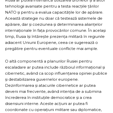
Rusia ar putea intensifica utilizarea dronelor și a altor
tehnologii avansate pentru a testa reacțiile țărilor
NATO și pentru a evalua capacitățile lor de apărare.
Această strategie nu doar că testează sistemele de
apărare, dar și coeziunea și determinarea alianțelor
internaționale în fața provocărilor comune. În același
timp, Rusia își întărește prezența militară în regiunile
adiacent Uniunii Europene, ceea ce sugerează o
pregătire pentru eventuale conflicte mai ample.
O altă componentă a planurilor Rusiei pentru
escaladare ar putea include războiul informațional și
cibernetic, având ca scop influențarea opiniei publice
și destabilizarea guvernelor europene.
Dezinformarea și atacurile cibernetice ar putea
deveni mai frecvente, având intenția de a submina
încrederea în instituțiile democratice și a crea
disensiuni interne. Aceste acțiuni ar putea fi
coordonate cu operațiuni militare sau diplomatice,