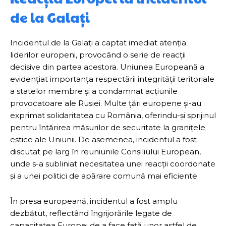
de la Galați
Incidentul de la Galați a captat imediat atenția
liderilor europeni, provocând o serie de reacții
decisive din partea acestora. Uniunea Europeană a
evidențiat importanța respectării integrității teritoriale
a statelor membre și a condamnat acțiunile
provocatoare ale Rusiei. Multe țări europene și-au
exprimat solidaritatea cu România, oferindu-și sprijinul
pentru întărirea măsurilor de securitate la granițele
estice ale Uniunii. De asemenea, incidentul a fost
discutat pe larg în reuniunile Consiliului European,
unde s-a subliniat necesitatea unei reacții coordonate
și a unei politici de apărare comună mai eficiente.
În presa europeană, incidentul a fost amplu
dezbătut, reflectând îngrijorările legate de
capacitatea Europei de a face față unor astfel de