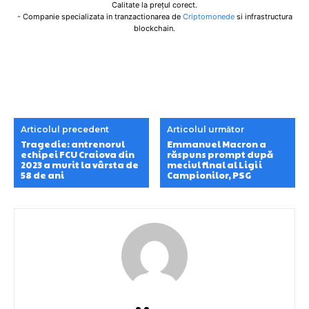
Calitate la prețul corect.
- Companie specializata in tranzactionarea de
Criptomonede
si infrastructura
blockchain.
Articolul precedent
Articolul următor
Tragedie: antrenorul
Emmanuel Macron a
echipei FCU Craiova din
răspuns prompt după
2023 a murit la vârsta de
meciul final al Ligii
58 de ani
Campionilor, PSG