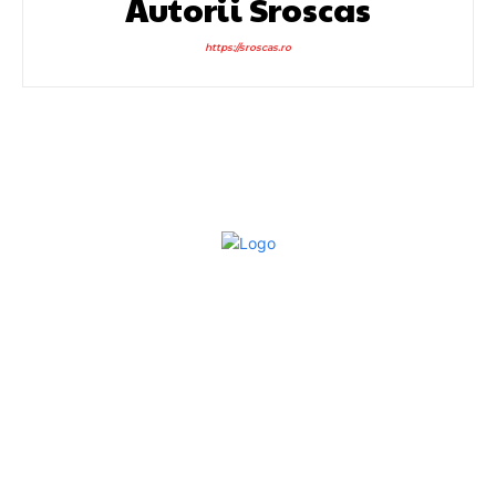
Autorii Sroscas
https://sroscas.ro
Bun venit la Sroscas.ro
Sroscas.ro un site de știri / blog de noutăți, dedicat
diseminării de informații și actualități. Acesta oferă articole,
reportaje și analize pe teme diverse, de la evenimente
curente la subiecte specifice de interes. Este un spațiu
digital pentru informare și educație. Contactati-ne oricand
la adresa: contact@sroscas.ro