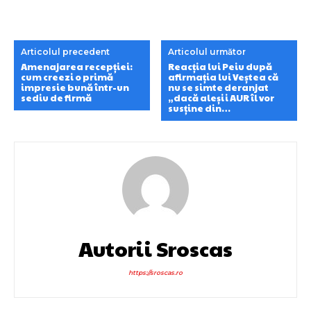
Articolul precedent
Articolul următor
Amenajarea recepției:
Reacția lui Peiu după
cum creezi o primă
afirmația lui Veștea că
impresie bună într-un
nu se simte deranjat
sediu de firmă
„dacă aleșii AUR îl vor
susține din…
Autorii Sroscas
https://sroscas.ro