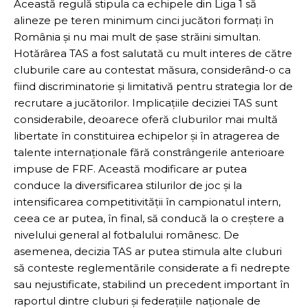
Această regulă stipula ca echipele din Liga 1 să
alineze pe teren minimum cinci jucători formați în
România și nu mai mult de șase străini simultan.
Hotărârea TAS a fost salutată cu mult interes de către
cluburile care au contestat măsura, considerând-o ca
fiind discriminatorie și limitativă pentru strategia lor de
recrutare a jucătorilor. Implicațiile deciziei TAS sunt
considerabile, deoarece oferă cluburilor mai multă
libertate în constituirea echipelor și în atragerea de
talente internaționale fără constrângerile anterioare
impuse de FRF. Această modificare ar putea
conduce la diversificarea stilurilor de joc și la
intensificarea competitivității în campionatul intern,
ceea ce ar putea, în final, să conducă la o creștere a
nivelului general al fotbalului românesc. De
asemenea, decizia TAS ar putea stimula alte cluburi
să conteste reglementările considerate a fi nedrepte
sau nejustificate, stabilind un precedent important în
raportul dintre cluburi și federațiile naționale de