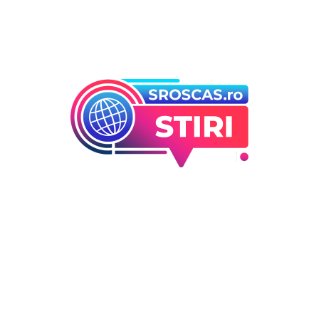
Bun venit la Sroscas.ro
Sroscas.ro un site de știri / blog de noutăți, dedicat
diseminării de informații și actualități. Acesta oferă articole,
reportaje și analize pe teme diverse, de la evenimente
curente la subiecte specifice de interes. Este un spațiu
digital pentru informare și educație. Contactati-ne oricand
la adresa: contact@sroscas.ro