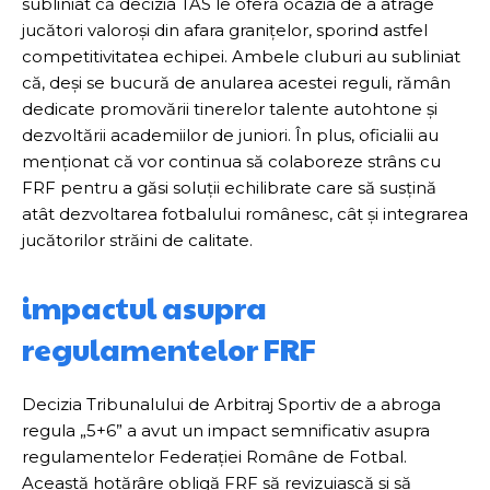
subliniat că decizia TAS le oferă ocazia de a atrage
jucători valoroși din afara granițelor, sporind astfel
competitivitatea echipei. Ambele cluburi au subliniat
că, deși se bucură de anularea acestei reguli, rămân
dedicate promovării tinerelor talente autohtone și
dezvoltării academiilor de juniori. În plus, oficialii au
menționat că vor continua să colaboreze strâns cu
FRF pentru a găsi soluții echilibrate care să susțină
atât dezvoltarea fotbalului românesc, cât și integrarea
jucătorilor străini de calitate.
impactul asupra
regulamentelor FRF
Decizia Tribunalului de Arbitraj Sportiv de a abroga
regula „5+6” a avut un impact semnificativ asupra
regulamentelor Federației Române de Fotbal.
Această hotărâre obligă FRF să revizuiască și să