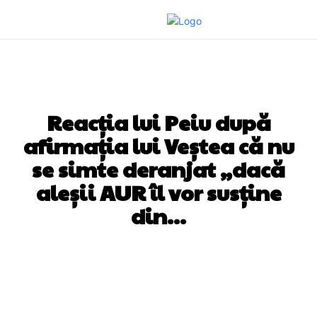
DIVERSE NOUTATI
Reacția lui Peiu după
afirmația lui Veștea că nu
se simte deranjat „dacă
aleșii AUR îl vor susține
din…
Facebook
Twitter
Pinterest