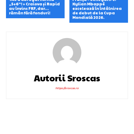
„5+6”! » Craiova și Rapid
Kylian Mbappé
au învins FRF, dar…
excelează în întâlnirea
rămân fără fonduri!
de debut de la Cupa
Mondială 2026.
Autorii Sroscas
https://sroscas.ro