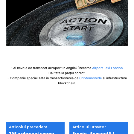
- Ai nevoie de transport aeroport in Anglia? Încearcă
Airport Taxi London
.
Calitate la prețul corect.
- Companie specializata in tranzactionarea de
Criptomonede
si infrastructura
blockchain.
Articolul precedent
Articolul următor
TAS a abrogat norma
Franța – Senegal 3-1.