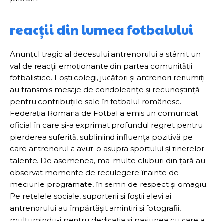
reacții din lumea fotbalului
Anunțul tragic al decesului antrenorului a stârnit un
val de reacții emoționante din partea comunității
fotbalistice. Foști colegi, jucători și antrenori renumiți
au transmis mesaje de condoleanțe și recunoștință
pentru contribuțiile sale în fotbalul românesc.
Federația Română de Fotbal a emis un comunicat
oficial în care și-a exprimat profundul regret pentru
pierderea suferită, subliniind influența pozitivă pe
care antrenorul a avut-o asupra sportului și tinerelor
talente. De asemenea, mai multe cluburi din țară au
observat momente de reculegere înainte de
meciurile programate, în semn de respect și omagiu.
Pe rețelele sociale, suporterii și foștii elevi ai
antrenorului au împărtășit amintiri și fotografii,
mulțumindu-i pentru dedicația și pasiunea cu care a