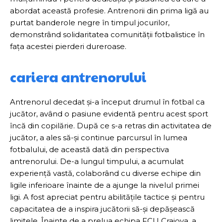
abordat această profesie. Antrenorii din prima ligă au
purtat banderole negre în timpul jocurilor,
demonstrând solidaritatea comunității fotbalistice în
fața acestei pierderi dureroase.
cariera antrenorului
Antrenorul decedat și-a început drumul în fotbal ca
jucător, având o pasiune evidentă pentru acest sport
încă din copilărie. După ce s-a retras din activitatea de
jucător, a ales să-și continue parcursul în lumea
fotbalului, de această dată din perspectiva
antrenorului. De-a lungul timpului, a acumulat
experiență vastă, colaborând cu diverse echipe din
ligile inferioare înainte de a ajunge la nivelul primei
ligi. A fost apreciat pentru abilitățile tactice și pentru
capacitatea de a inspira jucătorii să-și depășească
limitele. Înainte de a prelua echipa FCU Craiova, a