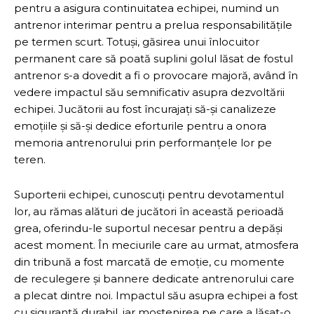
pentru a asigura continuitatea echipei, numind un
antrenor interimar pentru a prelua responsabilitățile
pe termen scurt. Totuși, găsirea unui înlocuitor
permanent care să poată suplini golul lăsat de fostul
antrenor s-a dovedit a fi o provocare majoră, având în
vedere impactul său semnificativ asupra dezvoltării
echipei. Jucătorii au fost încurajați să-și canalizeze
emoțiile și să-și dedice eforturile pentru a onora
memoria antrenorului prin performanțele lor pe
teren.
Suporterii echipei, cunoscuți pentru devotamentul
lor, au rămas alături de jucători în această perioadă
grea, oferindu-le suportul necesar pentru a depăși
acest moment. În meciurile care au urmat, atmosfera
din tribună a fost marcată de emoție, cu momente
de reculegere și bannere dedicate antrenorului care
a plecat dintre noi. Impactul său asupra echipei a fost
cu siguranță durabil, iar moștenirea pe care a lăsat-o