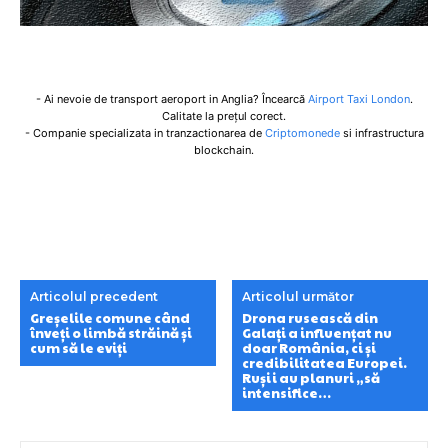
- Ai nevoie de transport aeroport in Anglia? Încearcă
Airport Taxi London
.
Calitate la prețul corect.
- Companie specializata in tranzactionarea de
Criptomonede
si infrastructura
blockchain.
Articolul precedent
Articolul următor
Greșelile comune când
Drona rusească din
înveți o limbă străină și
Galați a influențat nu
cum să le eviți
doar România, ci și
credibilitatea Europei.
Rușii au planuri „să
intensifice…