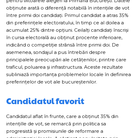
pentru viitoarele alegeri la Primăria București. Datele
obținute arată o diferență notabilă în intențiile de vot
între primii doi candidați. Primul candidat a atras 35%
din preferințele electoratului, în timp ce al doilea a
acumulat 25% dintre opțiuni. Ceilalți candidați înscriși
în cursa electorală au obținut procente inferioare,
indicând o competiție strânsă între primii doi. De
asemenea, sondajul a pus întrebări despre
principalele preocupări ale cetățenilor, printre care
traficul, poluarea și infrastructura. Aceste rezultate
subliniază importanța problemelor locale în definirea
preferințelor de vot ale bucureștenilor.
Candidatul favorit
Candidatul aflat în frunte, care a obținut 35% din
intențille de vot, se remarcă prin politica sa
progresistă și promisiunile de reformare a