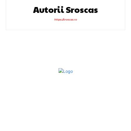
Autorii Sroscas
https://sroscas.ro
Bun venit la Sroscas.ro
Sroscas.ro un site de știri / blog de noutăți, dedicat
diseminării de informații și actualități. Acesta oferă articole,
reportaje și analize pe teme diverse, de la evenimente
curente la subiecte specifice de interes. Este un spațiu
digital pentru informare și educație. Contactati-ne oricand