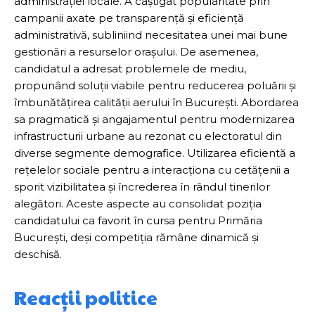
administrației locale. A câștigat popularitate prin
campanii axate pe transparență și eficiență
administrativă, subliniind necesitatea unei mai bune
gestionări a resurselor orașului. De asemenea,
candidatul a adresat problemele de mediu,
propunând soluții viabile pentru reducerea poluării și
îmbunătățirea calității aerului în București. Abordarea
sa pragmatică și angajamentul pentru modernizarea
infrastructurii urbane au rezonat cu electoratul din
diverse segmente demografice. Utilizarea eficientă a
rețelelor sociale pentru a interacționa cu cetățenii a
sporit vizibilitatea și încrederea în rândul tinerilor
alegători. Aceste aspecte au consolidat poziția
candidatului ca favorit în cursa pentru Primăria
București, deși competiția rămâne dinamică și
deschisă.
Reacții politice