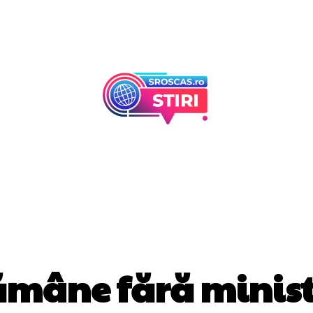
Afaceri Si Industr
Home & Deco
DIVERSE NOUTATI
ămâne fără minist