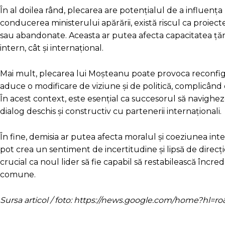
În al doilea rând, plecarea are potențialul de a influența pr
conducerea ministerului apărării, există riscul ca proiec
sau abandonate. Aceasta ar putea afecta capacitatea țări
intern, cât și internațional.
Mai mult, plecarea lui Moșteanu poate provoca reconfigură
aduce o modificare de viziune și de politică, complicând
În acest context, este esențial ca succesorul să navighez
dialog deschis și constructiv cu partenerii internaționali.
În fine, demisia ar putea afecta moralul și coeziunea in
pot crea un sentiment de incertitudine și lipsă de direcți
crucial ca noul lider să fie capabil să restabilească încre
comune.
Sursa articol / foto: https://news.google.com/home?hl