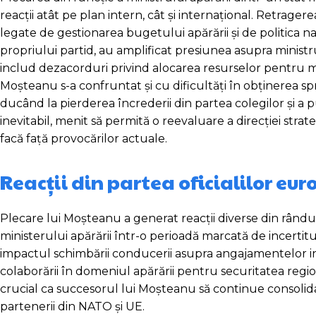
reacții atât pe plan intern, cât și internațional. Retrager
legate de gestionarea bugetului apărării și de politica nați
propriului partid, au amplificat presiunea asupra ministr
includ dezacorduri privind alocarea resurselor pentru mod
Moșteanu s-a confruntat și cu dificultăți în obținerea sp
ducând la pierderea încrederii din partea colegilor și a 
inevitabil, menit să permită o reevaluare a direcției stra
facă față provocărilor actuale.
Reacții din partea oficialilor eur
Plecare lui Moșteanu a generat reacții diverse din rândul o
ministerului apărării într-o perioadă marcată de incertitud
impactul schimbării conducerii asupra angajamentelor int
colaborării în domeniul apărării pentru securitatea regi
crucial ca succesorul lui Moșteanu să continue consolida
partenerii din NATO și UE.