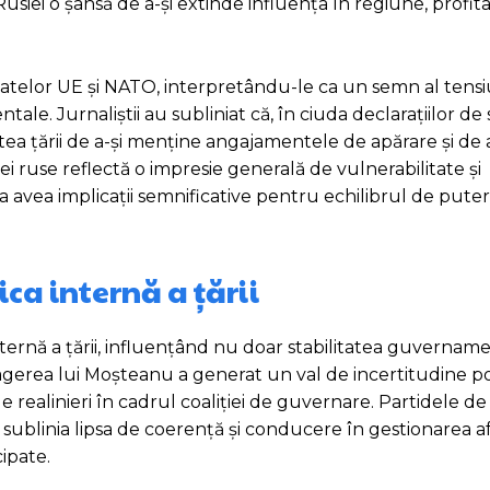
Rusiei o șansă de a-și extinde influența în regiune, profi
tatelor UE și NATO, interpretându-le ca un semn al tensi
ntale. Jurnaliștii au subliniat că, în ciuda declarațiilor de
tatea țării de a-și menține angajamentele de apărare și de 
sei ruse reflectă o impresie generală de vulnerabilitate și
avea implicații semnificative pentru echilibrul de puter
ica internă a țării
ternă a țării, influențând nu doar stabilitatea guvernament
etragerea lui Moșteanu a generat un val de incertitudine pol
 realinieri în cadrul coaliției de guvernare. Partidele de 
a sublinia lipsa de coerență și conducere în gestionarea a
ipate.