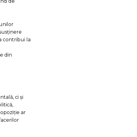
tând de
unilor
 susținere
a contribui la
e din
ală, ci și
itică,
opoziție ar
facerilor