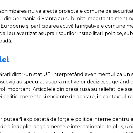
 schimbarea nu va afecta proiectele comune de securitat
ali din Germania și Franța au subliniat importanța menține
i Europene și participarea activă la inițiativele comune m
ali au avertizat asupra riscurilor instabilității politice, sub
ioadă.
iei
ărării dintr-un stat UE, interpretând evenimentul ca un 
tii moscoviți au speculat asupra motivelor deciziei, sugerând 
n rol important. Articolele din presa rusă au reliefat, de a
 politici coerente și eficiente de apărare, în contextul r
 putea fi exploatată de forțele politice interne pentru a
e a îndeplini angajamentele internaționale. În plus, unii