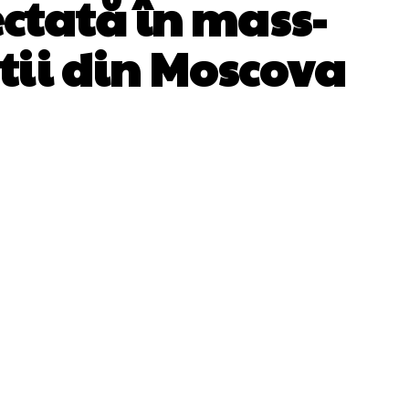
ectată în mass-
știi din Moscova
WhatsApp