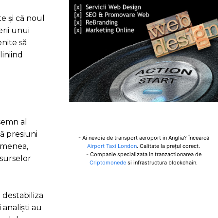
e și că noul
rii unui
enite să
liniind
semn al
că presiuni
- Ai nevoie de transport aeroport in Anglia? Încearcă
semenea,
Airport Taxi London
. Calitate la prețul corect.
- Companie specializata in tranzactionarea de
esurselor
Criptomonede
si infrastructura blockchain.
 destabiliza
 analiști au