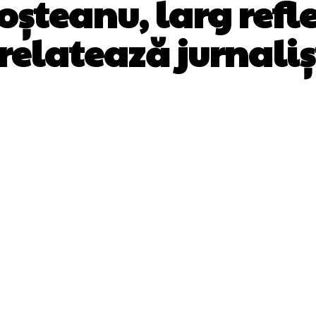
oșteanu, larg refl
relatează jurnali
Facebook
Twitter
Pinterest