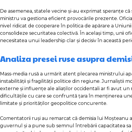
De asemenea, statele vecine și-au exprimat speranțe că
ministru va gestiona eficient provocările prezente. Ofici
nivel ridicat de cooperare în politica de apărare a Uniuni
consolideze securitatea colectivă. În același timp, unii ofici
necesitatea unui leadership clar și decisiv în această per
Analiza presei ruse asupra demis
Mass-media rusă a urmărit atent plecarea ministrului ap
instabilității și fragilității politice din regiune. Jurnaliș
externe și influențe ale aliaților occidentali ar fi avut u
dificultățile cu care se confruntă țara în menținerea unei
limitate și priorităților geopolitice concurente.
Comentatorii ruși au remarcat că demisia lui Moșteanu ar
guvernul și a pune sub semnul întrebării capacitatea sa d