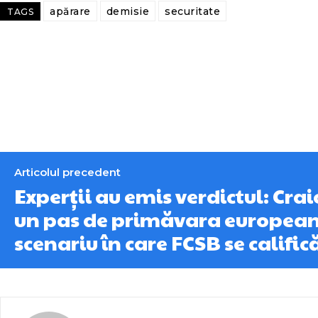
apărare
demisie
securitate
TAGS
Articolul precedent
Experții au emis verdictul: Crai
un pas de primăvara european
scenariu în care FCSB se calific