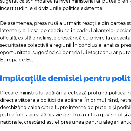
sugerat că schimbarea la nivel ministerial ar putea oferi 
incertitudinile și diviziunile politice existente.
De asemenea, presa rusă a urmărit reacțiile din partea s
latente și al lipsei de coeziune în cadrul alianțelor occide
oficială, există o neliniște crescândă cu privire la capaci
securitatea colectivă a regiunii. În concluzie, analiza pre
oportunitate, sugerând că demisia lui Moșteanu ar putea 
Europa de Est.
Implicațiile demisiei pentru polit
Plecare ministrului apărării afectează profund politica in
direcția viitoare a politicii de apărare. În primul rând, r
deschizând calea către lupte interne de putere și posibile
putea folosi această ocazie pentru a critica guvernul și 
naționale, crescând astfel presiunea pentru alegeri antic