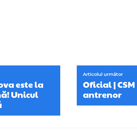
Articolul următor
ova este la
Oficial | CS
ă! Unicul
antrenor
ă