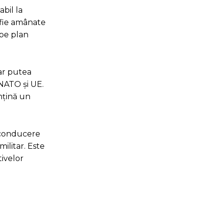
abil la
ă fie amânate
 pe plan
 ar putea
 NATO și UE.
nțină un
e conducere
ilitar. Este
tivelor