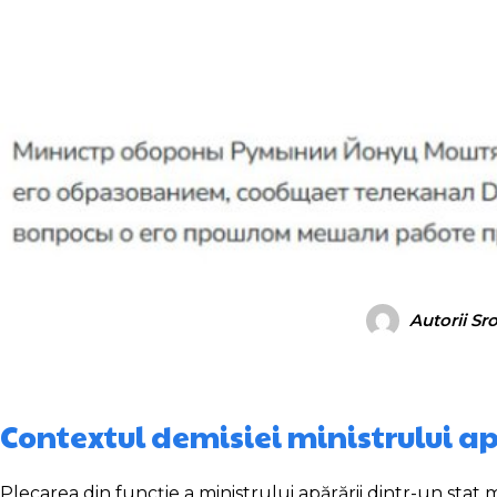
Autorii Sr
Contextul demisiei ministrului ap
Plecarea din funcție a ministrului apărării dintr-un st