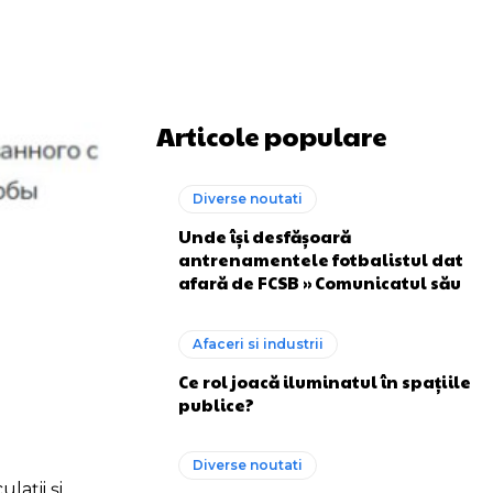
Articole populare
Diverse noutati
Unde își desfășoară
antrenamentele fotbalistul dat
afară de FCSB » Comunicatul său
Afaceri si industrii
Ce rol joacă iluminatul în spațiile
publice?
Diverse noutati
lații și