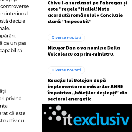
Chivu l-a surclasat pe Fabregas și
i controverse
este ”regele” Italiei! Nota
in interiorul
acordată românului + Concluzie
clară: ”Impecabil”
astă decizie
nale.
părării,
Diverse noutati
tă ca un pas
Nicușor Dan o va numi pe Delia
capabil să
Velculescu ca prim-ministru.
Diverse noutati
Reacția lui Bolojan după
implementarea măsurilor ANRE
ții
împotriva „băieților deștepți” din
sectorul energetic
ri privind
anța
rat că este
structiv cu