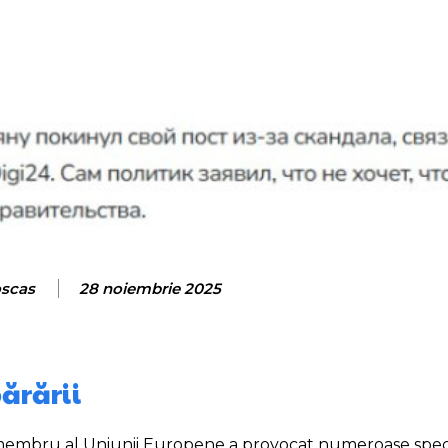
oscas
28 noiembrie 2025
ărării
at membru al Uniunii Europene a provocat numeroase specu