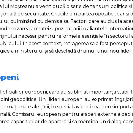
ea lui Moșteanu a venit după o serie de tensiuni politice ș
onală de securitate. Criticile din partea opoziției, dar și d
ului, culminând cu demisia sa. Factorii care au dus la ace
ernizarea armatei și poziția țării în alianțele internațio
rijinului necesar pentru reformele esențiale în sectorul a
publicului. În acest context, retragerea sa a fost percepu
tegice a ministerului și să deschidă drumul unui nou lider 
openi
ficialilor europeni, care au subliniat importanța stabilită
ini geopolitice. Unii lideri europeni au exprimat îngrijoră
ernaționale ale țării, în special având în vedere import
onală. Comisarul european pentru afaceri externe a decla
rea capacităților de apărare și să mențină un dialog con