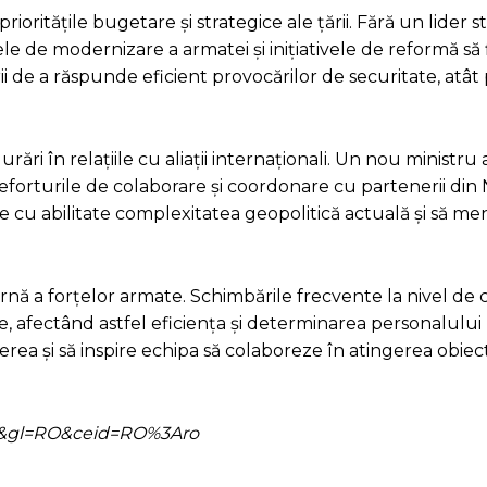
ioritățile bugetare și strategice ale țării. Fără un lider st
tele de modernizare a armatei și inițiativele de reformă s
i de a răspunde eficient provocărilor de securitate, atât
ri în relațiile cu aliații internaționali. Un nou ministru
 eforturile de colaborare și coordonare cu partenerii din
e cu abilitate complexitatea geopolitică actuală și să me
ternă a forțelor armate. Schimbările frecvente la nivel d
e, afectând astfel eficiența și determinarea personalului m
derea și să inspire echipa să colaboreze în atingerea obiec
=ro&gl=RO&ceid=RO%3Aro