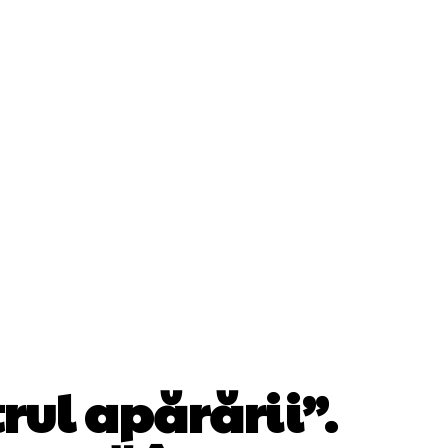
ii
Cultura Si Entertainment
Diverse Noutati
Sănătate / Hobby
Tech
rul apărării”.