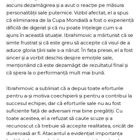
ascuns dezamăgirea și a avut o reacție pe măsura
personalității sale puternice. Vizibil afectat, el a spus
că eliminarea de la Cupa Mondială a fost o experiență
dificilă de digerat și că nu poate înțelege cum s-a
ajuns în această situație. Ibrahimovic a mărturisit că se
simte frustrat și că este greu să accepte că visul de a
aduce gloria țării sale s-a năruit. În fața presei, el a fost
sincer și a vorbit deschis despre emoțiile sale,
menționând că este dezamăgit de rezultatul final și
că spera la o performanță mult mai bună.
Ibrahimovic a subliniat că a depus toate eforturile
pentru a-și motiva coechipierii și pentru a contribui la
succesul echipei, dar că eforturile sale nu au fost
suficiente față de adversarii mai bine pregătiți. Cu
toate acestea, el a refuzat să caute scuze și a
recunoscut că trebuie să accepte realitatea, oricât de
dureroasă ar fi. Atacantul a evidențiat importanța