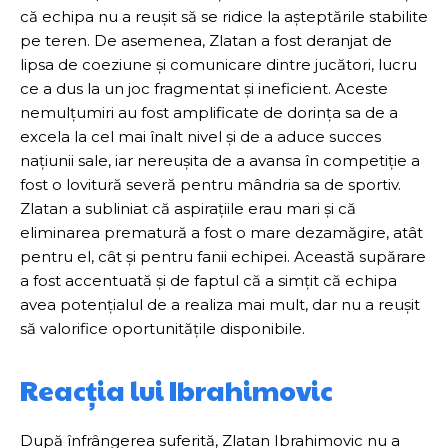
că echipa nu a reușit să se ridice la așteptările stabilite
pe teren. De asemenea, Zlatan a fost deranjat de
lipsa de coeziune și comunicare dintre jucători, lucru
ce a dus la un joc fragmentat și ineficient. Aceste
nemulțumiri au fost amplificate de dorința sa de a
excela la cel mai înalt nivel și de a aduce succes
națiunii sale, iar nereușita de a avansa în competiție a
fost o lovitură severă pentru mândria sa de sportiv.
Zlatan a subliniat că aspirațiile erau mari și că
eliminarea prematură a fost o mare dezamăgire, atât
pentru el, cât și pentru fanii echipei. Această supărare
a fost accentuată și de faptul că a simțit că echipa
avea potențialul de a realiza mai mult, dar nu a reușit
să valorifice oportunitățile disponibile.
Reacția lui Ibrahimovic
După înfrângerea suferită, Zlatan Ibrahimovic nu a