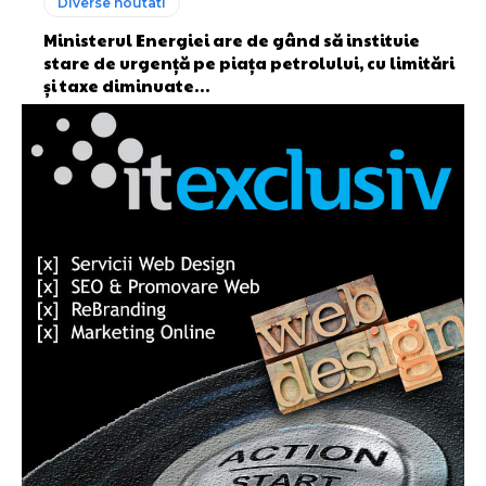
Diverse noutati
Ministerul Energiei are de gând să instituie
stare de urgență pe piața petrolului, cu limitări
și taxe diminuate…