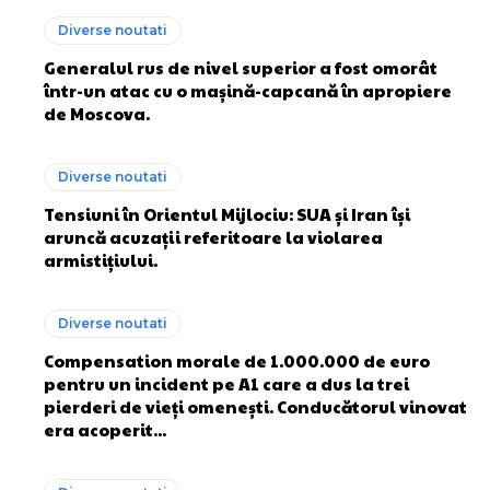
Diverse noutati
Generalul rus de nivel superior a fost omorât
într-un atac cu o mașină-capcană în apropiere
de Moscova.
Diverse noutati
Tensiuni în Orientul Mijlociu: SUA și Iran își
aruncă acuzații referitoare la violarea
armistițiului.
Diverse noutati
Compensation morale de 1.000.000 de euro
pentru un incident pe A1 care a dus la trei
pierderi de vieți omenești. Conducătorul vinovat
era acoperit...