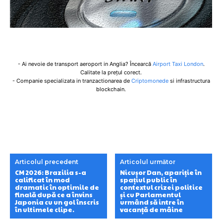
- Ai nevoie de transport aeroport in Anglia? Încearcă
Airport Taxi London
.
Calitate la prețul corect.
- Companie specializata in tranzactionarea de
Criptomonede
si infrastructura
blockchain.
Articolul precedent
Articolul următor
CM 2026: Brazilia s-a
Nicușor Dan, apariție în
calificat în mod
spațiul public în
dramatic în optimile de
contextul crizei politice
finală după ce a învins
și cu Parlamentul
Japonia cu un gol înscris
urmând să intre în
în ultimele clipe.
vacanță de mâine