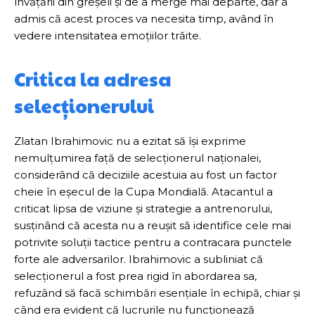
învățării din greșeli și de a merge mai departe, dar a
admis că acest proces va necesita timp, având în
vedere intensitatea emoțiilor trăite.
Critica la adresa
selecționerului
Zlatan Ibrahimovic nu a ezitat să își exprime
nemulțumirea față de selecționerul naționalei,
considerând că deciziile acestuia au fost un factor
cheie în eșecul de la Cupa Mondială. Atacantul a
criticat lipsa de viziune și strategie a antrenorului,
susținând că acesta nu a reușit să identifice cele mai
potrivite soluții tactice pentru a contracara punctele
forte ale adversarilor. Ibrahimovic a subliniat că
selecționerul a fost prea rigid în abordarea sa,
refuzând să facă schimbări esențiale în echipă, chiar și
când era evident că lucrurile nu funcționează