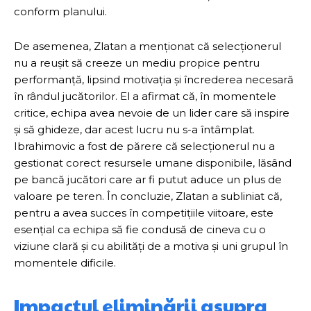
conform planului.
De asemenea, Zlatan a menționat că selecționerul
nu a reușit să creeze un mediu propice pentru
performanță, lipsind motivația și încrederea necesară
în rândul jucătorilor. El a afirmat că, în momentele
critice, echipa avea nevoie de un lider care să inspire
și să ghideze, dar acest lucru nu s-a întâmplat.
Ibrahimovic a fost de părere că selecționerul nu a
gestionat corect resursele umane disponibile, lăsând
pe bancă jucători care ar fi putut aduce un plus de
valoare pe teren. În concluzie, Zlatan a subliniat că,
pentru a avea succes în competițiile viitoare, este
esențial ca echipa să fie condusă de cineva cu o
viziune clară și cu abilități de a motiva și uni grupul în
momentele dificile.
Impactul eliminării asupra