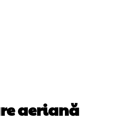
ii
Cultura Si Entertainment
Diverse Noutati
Sănătate / Hobby
Tech
re aeriană