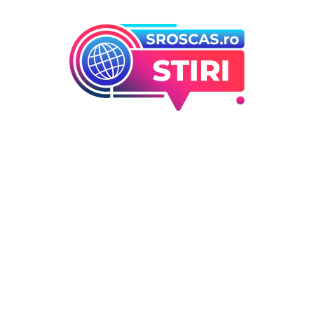
orii
Ultimele articole
Infiltrare neobișnuită în Euro
 industrii
dronă rusească dotată cu
i Entertainment
explozibil Semtex a intrat pe
outati
aeroportul din Leipzig, Germ
Deco
DIVERSE NOUTATI
5 august 2026
 / Hobby
Ucraina efectuează evacuare
sute de familii din Kramator
„Este o hotărâre greu de luat