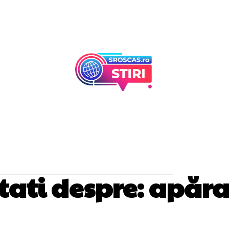
Afaceri Si Industr
Home & Deco
utati despre:
apăra