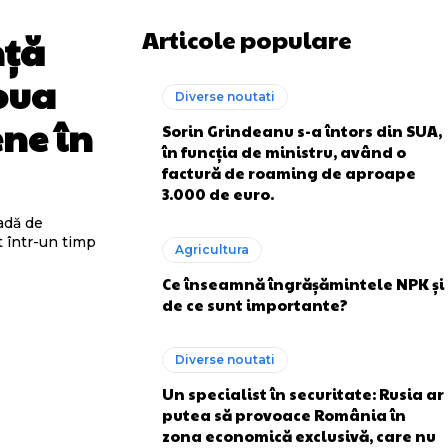
Articole populare
nță
oua
Diverse noutati
ene în
Sorin Grindeanu s-a întors din SUA,
în funcția de ministru, având o
factură de roaming de aproape
3.000 de euro.
adă de
t într-un timp
Agricultura
Ce înseamnă îngrășămintele NPK și
de ce sunt importante?
Diverse noutati
Un specialist în securitate: Rusia ar
putea să provoace România în
zona economică exclusivă, care nu