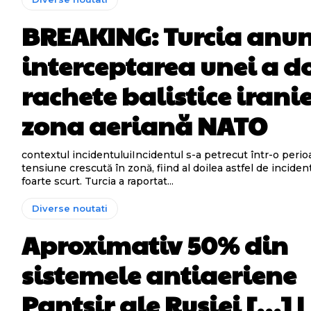
BREAKING: Turcia anu
interceptarea unei a d
rachete balistice irani
zona aeriană NATO
contextul incidentuluiIncidentul s-a petrecut într-o perio
tensiune crescută în zonă, fiind al doilea astfel de inciden
foarte scurt. Turcia a raportat...
Diverse noutati
Aproximativ 50% din
sistemele antiaeriene
Pantsir ale Rusiei […] |