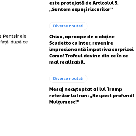
este protejată de Articolul 5.
„Suntem expuși riscurilor”
Diverse noutati
Chivu, aproape de a obține
e Pantsir ale
față, după ce
Scudetto cu Inter, revenire
impresionantă împotriva surprizei
Como! Trofeul devine din ce în ce
mai realizabil.
Diverse noutati
Mesaj neașteptat al lui Trump
referitor la Iran: „Respect profund!
Mulțumesc!”