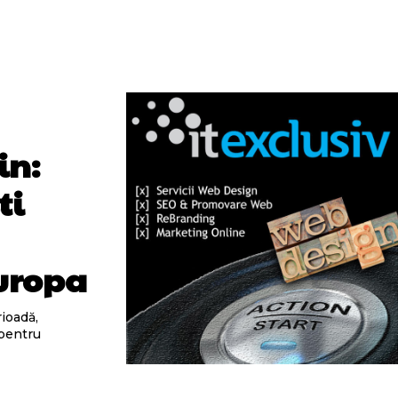
in:
ti
Europa
ioadă,
 pentru