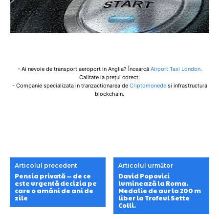
- Ai nevoie de transport aeroport in Anglia? Încearcă
Airport Taxi London
.
Calitate la prețul corect.
- Companie specializata in tranzactionarea de
Criptomonede
si infrastructura
blockchain.
Articolul precedent
Articolul următor
Pensia privată — de ce
David Popovici
este urgentă decizia pe
luminează la Roma.
care o amâni de ani de
Medalie de aur la 200 m
zile
liber la Trofeul Sette
Colli.