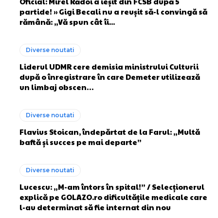
Oficial: Mirel Rădoi a ieșit din FCSB după 5
partide! » Gigi Becali nu a reușit să-l convingă să
rămână: „Vă spun cât îi...
Diverse noutati
Liderul UDMR cere demisia ministrului Culturii
după o înregistrare în care Demeter utilizează
un limbaj obscen…
Diverse noutati
Flavius Stoican, îndepărtat de la Farul: „Multă
baftă și succes pe mai departe”
Diverse noutati
Lucescu: „M-am întors în spital!” / Selecționerul
explică pe GOLAZO.ro dificultățile medicale care
l-au determinat să fie internat din nou