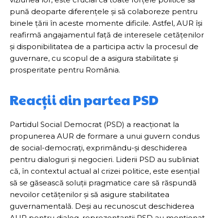
pună deoparte diferențele și să colaboreze pentru
binele țării în aceste momente dificile. Astfel, AUR își
reafirmă angajamentul față de interesele cetățenilor
și disponibilitatea de a participa activ la procesul de
guvernare, cu scopul de a asigura stabilitate și
prosperitate pentru România.
Reacții din partea PSD
Partidul Social Democrat (PSD) a reacționat la
propunerea AUR de formare a unui guvern condus
de social-democrați, exprimându-și deschiderea
pentru dialoguri și negocieri. Liderii PSD au subliniat
că, în contextul actual al crizei politice, este esențial
să se găsească soluții pragmatice care să răspundă
nevoilor cetățenilor și să asigure stabilitatea
guvernamentală. Deși au recunoscut deschiderea
AUR pentru dialog, reprezentanții PSD au menționat