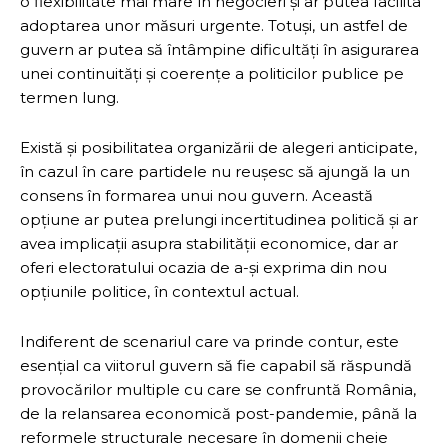
o flexibilitate mai mare în negocieri și ar putea facilita
adoptarea unor măsuri urgente. Totuși, un astfel de
guvern ar putea să întâmpine dificultăți în asigurarea
unei continuități și coerențe a politicilor publice pe
termen lung.
Există și posibilitatea organizării de alegeri anticipate,
în cazul în care partidele nu reușesc să ajungă la un
consens în formarea unui nou guvern. Această
opțiune ar putea prelungi incertitudinea politică și ar
avea implicații asupra stabilității economice, dar ar
oferi electoratului ocazia de a-și exprima din nou
opțiunile politice, în contextul actual.
Indiferent de scenariul care va prinde contur, este
esențial ca viitorul guvern să fie capabil să răspundă
provocărilor multiple cu care se confruntă România,
de la relansarea economică post-pandemie, până la
reformele structurale necesare în domenii cheie