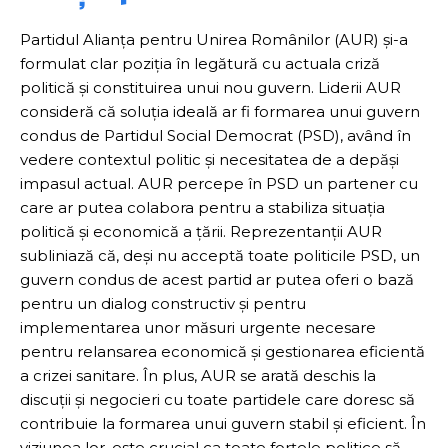
Partidul Alianța pentru Unirea Românilor (AUR) și-a
formulat clar poziția în legătură cu actuala criză
politică și constituirea unui nou guvern. Liderii AUR
consideră că soluția ideală ar fi formarea unui guvern
condus de Partidul Social Democrat (PSD), având în
vedere contextul politic și necesitatea de a depăși
impasul actual. AUR percepe în PSD un partener cu
care ar putea colabora pentru a stabiliza situația
politică și economică a țării. Reprezentanții AUR
subliniază că, deși nu acceptă toate politicile PSD, un
guvern condus de acest partid ar putea oferi o bază
pentru un dialog constructiv și pentru
implementarea unor măsuri urgente necesare
pentru relansarea economică și gestionarea eficientă
a crizei sanitare. În plus, AUR se arată deschis la
discuții și negocieri cu toate partidele care doresc să
contribuie la formarea unui guvern stabil și eficient. În
viziunea lor, este crucial ca toate forțele politice să