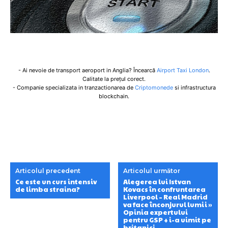
- Ai nevoie de transport aeroport in Anglia? Încearcă
Airport Taxi London
.
Calitate la prețul corect.
- Companie specializata in tranzactionarea de
Criptomonede
si infrastructura
blockchain.
Articolul precedent
Articolul următor
Ce este un curs intensiv
Alegerea lui Istvan
de limba straina?
Kovacs în confruntarea
Liverpool – Real Madrid
va face înconjurul lumii »
Opinia expertului
pentru GSP + i-a uimit pe
britanici