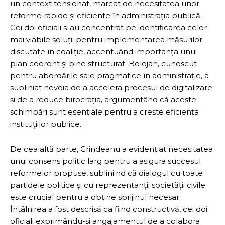
un context tensionat, marcat de necesitatea unor
reforme rapide și eficiente în administrația publică.
Cei doi oficiali s-au concentrat pe identificarea celor
mai viabile soluții pentru implementarea măsurilor
discutate în coaliție, accentuând importanța unui
plan coerent și bine structurat. Bolojan, cunoscut
pentru abordările sale pragmatice în administrație, a
subliniat nevoia de a accelera procesul de digitalizare
și de a reduce birocrația, argumentând că aceste
schimbări sunt esențiale pentru a crește eficiența
instituțiilor publice.
De cealaltă parte, Grindeanu a evidențiat necesitatea
unui consens politic larg pentru a asigura succesul
reformelor propuse, subliniind că dialogul cu toate
partidele politice și cu reprezentanții societății civile
este crucial pentru a obține sprijinul necesar.
Întâlnirea a fost descrisă ca fiind constructivă, cei doi
oficiali exprimându-și angajamentul de a colabora