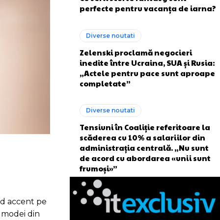
perfecte pentru vacanța de iarna?
Diverse noutati
Zelenski proclamă negocieri
inedite între Ucraina, SUA și Rusia:
„Actele pentru pace sunt aproape
completate”
Diverse noutati
Tensiuni în Coaliție referitoare la
scăderea cu 10% a salariilor din
administrația centrală. „Nu sunt
de acord cu abordarea «unii sunt
frumoși»”
nd accent pe
a modei din