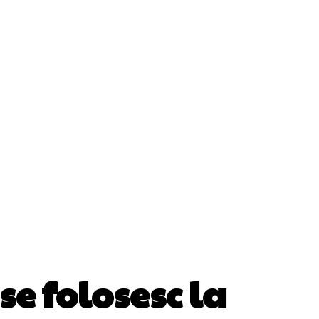
Cultura Si Entertainment
Diverse Noutati
ănătate / Hobby
Tech
e folosesc la