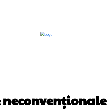
Afaceri Si Industrii
Home & Deco
S
FASHION
 neconvenționale s