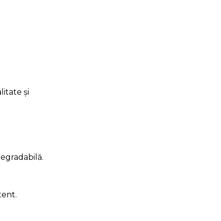
itate și
degradabilă.
tent.