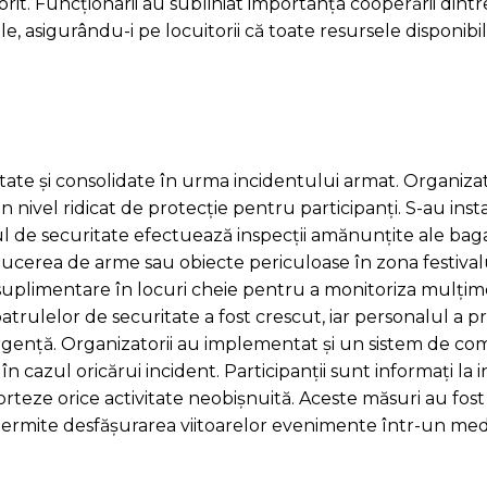
orit. Funcționarii au subliniat importanța cooperării dintr
e, asigurându-i pe locuitorii că toate resursele disponibi
state și consolidate în urma incidentului armat. Organizat
 nivel ridicat de protecție pentru participanți. S-au insta
ul de securitate efectuează inspecții amănunțite ale baga
ucerea de arme sau obiecte periculoase în zona festival
plimentare în locuri cheie pentru a monitoriza mulțime
ulelor de securitate a fost crescut, iar personalul a prim
 urgență. Organizatorii au implementat și un sistem de c
 cazul oricărui incident. Participanții sunt informați la i
orteze orice activitate neobișnuită. Aceste măsuri au fos
 permite desfășurarea viitoarelor evenimente într-un me