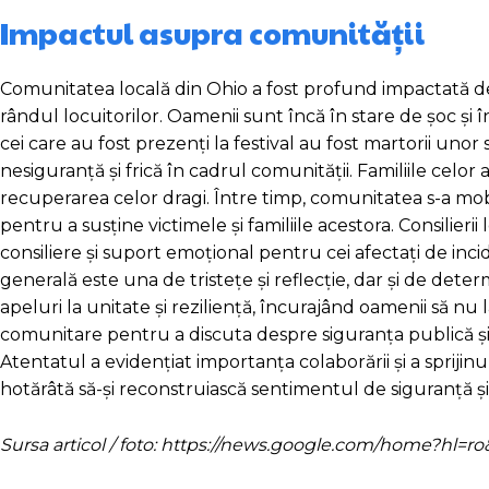
Impactul asupra comunității
Comunitatea locală din Ohio a fost profund impactată de 
rândul locuitorilor. Oamenii sunt încă în stare de șoc și 
cei care au fost prezenți la festival au fost martorii un
nesiguranță și frică în cadrul comunității. Familiile celor
recuperarea celor dragi. Între timp, comunitatea s-a mobi
pentru a susține victimele și familiile acestora. Consilieri
consiliere și suport emoțional pentru cei afectați de inc
generală este una de tristețe și reflecție, dar și de deter
apeluri la unitate și reziliență, încurajând oamenii să nu l
comunitare pentru a discuta despre siguranța publică și pe
Atentatul a evidențiat importanța colaborării și a spriji
hotărâtă să-și reconstruiască sentimentul de siguranță ș
Sursa articol / foto: https://news.google.com/home?hl