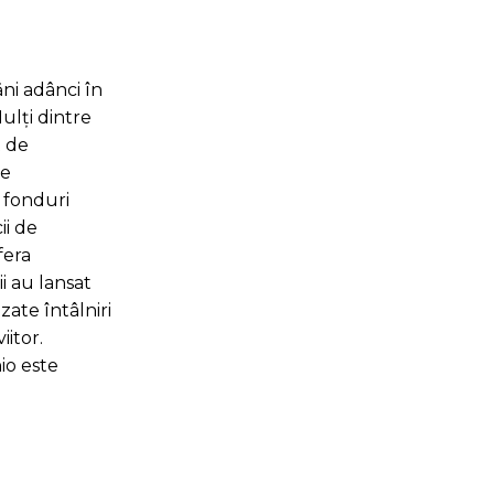
ni adânci în
ulți dintre
t de
pe
e fonduri
ii de
fera
i au lansat
zate întâlniri
iitor.
io este