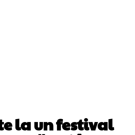
ii
Cultura Si Entertainment
Diverse Noutati
Sănătate / Hobby
Tech
e la un festival