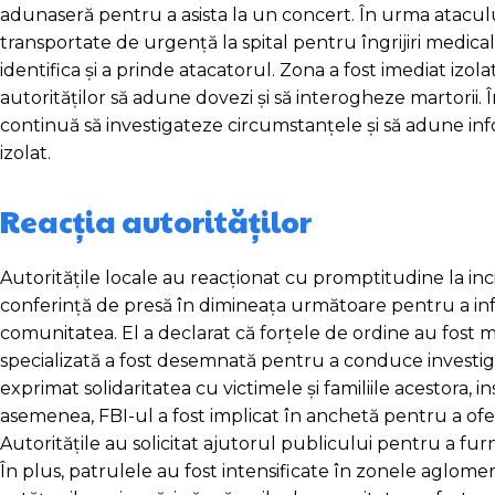
adunaseră pentru a asista la un concert. În urma atacului
transportate de urgență la spital pentru îngrijiri medicale
identifica și a prinde atacatorul. Zona a fost imediat izol
autorităților să adune dovezi și să interogheze martorii. 
continuă să investigateze circumstanțele și să adune inf
izolat.
Reacția autorităților
Autoritățile locale au reacționat cu promptitudine la incid
conferință de presă în dimineața următoare pentru a info
comunitatea. El a declarat că forțele de ordine au fost 
specializată a fost desemnată pentru a conduce investig
exprimat solidaritatea cu victimele și familiile acestora, 
asemenea, FBI-ul a fost implicat în anchetă pentru a oferi
Autoritățile au solicitat ajutorul publicului pentru a furn
În plus, patrulele au fost intensificate în zonele aglomer