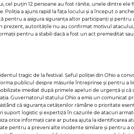
, cel puțin 12 persoane au fost rănite, unele dintre ele f
. Poliția a ajuns rapid la fața locului și a început o anch
ată pentru a asigura siguranța altor participanți și pentru
În prezent, autoritățile nu au confirmat motivul atacului,
ormații pentru a stabili dacă a fost un act premeditat sa
entul tragic de la festival. Șeful poliției din Ohio a conv
rma publicul despre măsurile întreprinse și pentru a lin
mobilizate imediat după primele apeluri de urgență și că 
ația. Guvernatorul statului Ohio a emis un comunicat pri
insistând că siguranța cetățenilor rămâne o prioritate esenț
 suport logistic și expertiză în cazurile de atacuri armat
iza orice informații care ar putea ajuta la identificarea a
ate pentru a preveni alte incidente similare și pentru a o