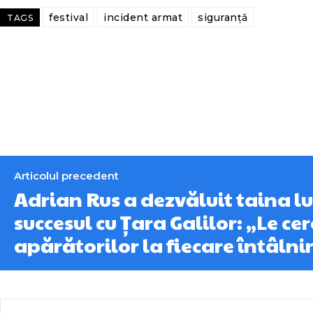
festival
incident armat
siguranță
TAGS
Articolul precedent
Adrian Rus a dezvăluit taina l
succesul cu Țara Galilor: „Le ce
apărătorilor la fiecare întâlnir