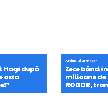
Articolul următor
ui Hagi după
Zece bănci i
re asta
milioane de 
e!”
ROBOR, tran