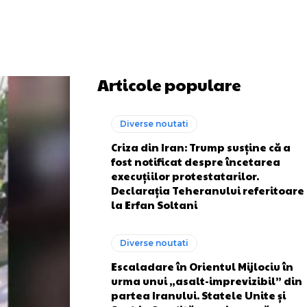
Articole populare
Diverse noutati
Criza din Iran: Trump susține că a
fost notificat despre încetarea
execuțiilor protestatarilor.
Declarația Teheranului referitoare
la Erfan Soltani
Diverse noutati
Escaladare în Orientul Mijlociu în
urma unui „asalt-imprevizibil” din
partea Iranului. Statele Unite și