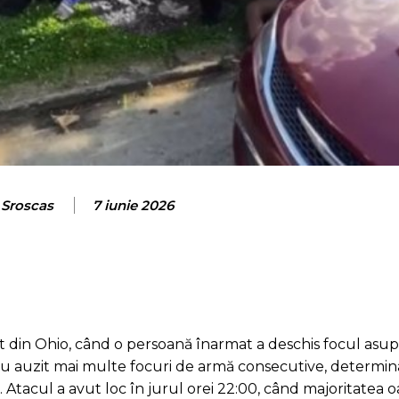
 Sroscas
7 iunie 2026
t din Ohio, când o persoană înarmat a deschis focul asupr
ă au auzit mai multe focuri de armă consecutive, determi
le. Atacul a avut loc în jurul orei 22:00, când majoritatea 