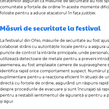
cetățenilor asigurări că măsurile de securitate au fost sp
comunitate și forțele de ordine în aceste momente dificil
folosite pentru a aduce atacatorul în fața justiției.
Măsuri de securitate la festival
La festivalul din Ohio, măsurile de securitate au fost aju
colaborat strâns cu autoritățile locale pentru a asigura un
puncte de control la intrările principale, unde personal
utilizează detectoare de metale pentru a preveni introd
asemenea, au fost amplasate camere de supraveghere su
identifica rapid orice comportament suspect. Numărul patr
suplimentare pentru a reacționa eficient în situații de
directă cu forțele de ordine, asigurând un răspuns rapid în
despre procedurile de evacuare și sunt încurajați să rap
pentru a restabili sentimentul de siguranță și pentru a
și sigur.