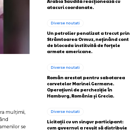
Arabia Saudită reacționează cu
atacuri coordonate.
Diverse noutati
Un petrolier penalizat a trecut prin
Strâmtoarea Ormuz, neținând cont
de blocada instituită de forțele
armate americane.
Diverse noutati
Român arestat pentru sabotarea
corvetelor Marinei Germane.
Operațiuni de percheziție în
Hamburg, România și Grecia.
Diverse noutati
a mulțimii,
nând
Licitații cu un singur participant:
oamenilor se
cum guvernul a reușit să distribuie