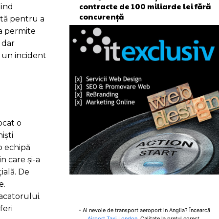
contracte de 100 miliarde lei fără
iind
concurență
etă pentru a
 a permite
 dar
u un incident
ocat o
iști
o echipă
n care și-a
ială. De
e.
tacatorului.
feri
- Ai nevoie de transport aeroport in Anglia? Încearcă
Airport Taxi London
. Calitate la prețul corect.