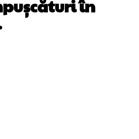
mpușcături în
.
WhatsApp