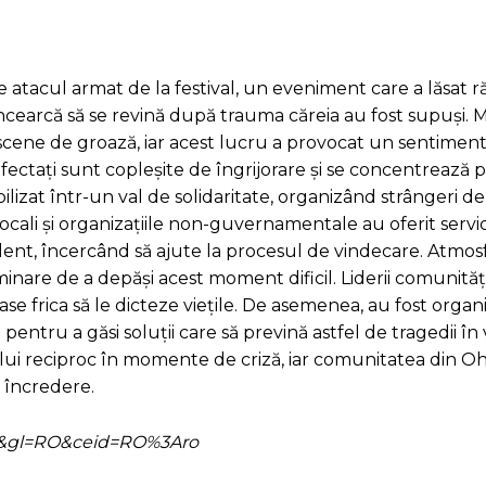
atacul armat de la festival, un eveniment care a lăsat ră
încearcă să se revină după trauma căreia au fost supuși. M
or scene de groază, iar acest lucru a provocat un sentimen
 afectați sunt copleșite de îngrijorare și se concentrează 
lizat într-un val de solidaritate, organizând strângeri d
i locali și organizațiile non-guvernamentale au oferit servic
ident, încercând să ajute la procesul de vindecare. Atmos
minare de a depăși acest moment dificil. Liderii comunități
ase frica să le dicteze viețile. De asemenea, au fost organi
ntru a găsi soluții care să prevină astfel de tragedii în v
nului reciproc în momente de criză, iar comunitatea din Oh
i încredere.
=ro&gl=RO&ceid=RO%3Aro