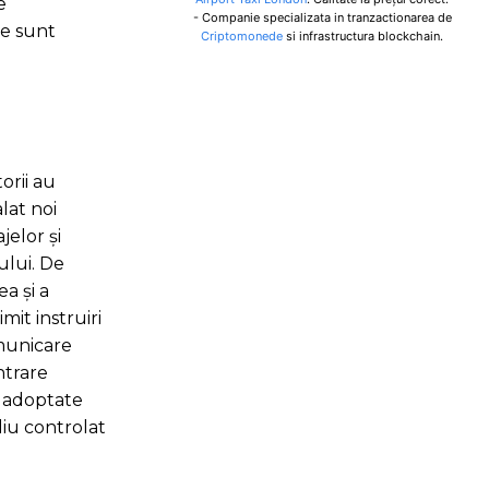
e
- Companie specializata in tranzactionarea de
le sunt
Criptomonede
si infrastructura blockchain.
orii au
lat noi
jelor și
ului. De
a și a
it instruiri
omunicare
ntrare
t adoptate
diu controlat