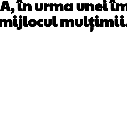
A, în urma unei î
mijlocul mulțimii
Facebook
Twitter
Pinterest