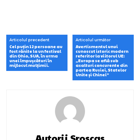
Articolul precedent
Articolul următor
Cel puțin 12 persoane au
Avertismentul unui
fost rănite la un festival
cunoscut istoric modern
din Ohio, SUA, în urma
referitor la viitorul UE:
unei împușcături în
„Europa se află sub
mijlocul mulțimii.
asalturi concurente din
partea Rusiei, Statelor
Unite și Chinei”
Autorii Sroscas