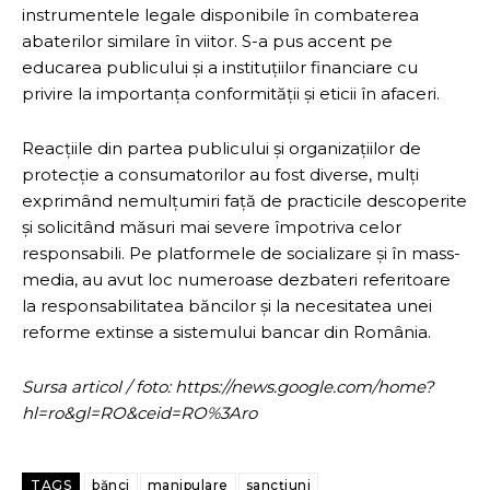
instrumentele legale disponibile în combaterea
abaterilor similare în viitor. S-a pus accent pe
educarea publicului și a instituțiilor financiare cu
privire la importanța conformității și eticii în afaceri.
Reacțiile din partea publicului și organizațiilor de
protecție a consumatorilor au fost diverse, mulți
exprimând nemulțumiri față de practicile descoperite
și solicitând măsuri mai severe împotriva celor
responsabili. Pe platformele de socializare și în mass-
media, au avut loc numeroase dezbateri referitoare
la responsabilitatea băncilor și la necesitatea unei
reforme extinse a sistemului bancar din România.
Sursa articol / foto: https://news.google.com/home?
hl=ro&gl=RO&ceid=RO%3Aro
TAGS
bănci
manipulare
sancțiuni