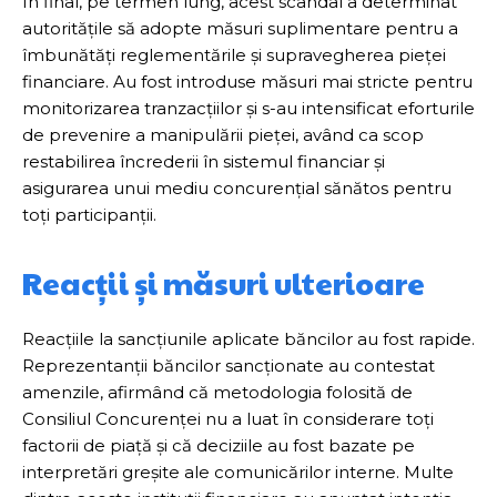
În final, pe termen lung, acest scandal a determinat
autoritățile să adopte măsuri suplimentare pentru a
îmbunătăți reglementările și supravegherea pieței
financiare. Au fost introduse măsuri mai stricte pentru
monitorizarea tranzacțiilor și s-au intensificat eforturile
de prevenire a manipulării pieței, având ca scop
restabilirea încrederii în sistemul financiar și
asigurarea unui mediu concurențial sănătos pentru
toți participanții.
Reacții și măsuri ulterioare
Reacțiile la sancțiunile aplicate băncilor au fost rapide.
Reprezentanții băncilor sancționate au contestat
amenzile, afirmând că metodologia folosită de
Consiliul Concurenței nu a luat în considerare toți
factorii de piață și că deciziile au fost bazate pe
interpretări greșite ale comunicărilor interne. Multe