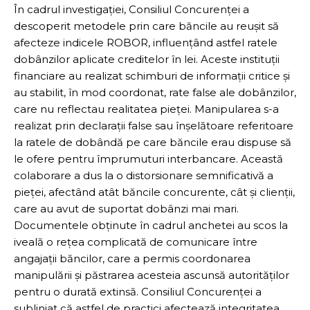
În cadrul investigației, Consiliul Concurenței a
descoperit metodele prin care băncile au reușit să
afecteze indicele ROBOR, influențând astfel ratele
dobânzilor aplicate creditelor în lei. Aceste instituții
financiare au realizat schimburi de informații critice și
au stabilit, în mod coordonat, rate false ale dobânzilor,
care nu reflectau realitatea pieței. Manipularea s-a
realizat prin declarații false sau înșelătoare referitoare
la ratele de dobândă pe care băncile erau dispuse să
le ofere pentru împrumuturi interbancare. Această
colaborare a dus la o distorsionare semnificativă a
pieței, afectând atât băncile concurente, cât și clienții,
care au avut de suportat dobânzi mai mari.
Documentele obținute în cadrul anchetei au scos la
iveală o rețea complicată de comunicare între
angajații băncilor, care a permis coordonarea
manipulării și păstrarea acesteia ascunsă autorităților
pentru o durată extinsă. Consiliul Concurenței a
subliniat că astfel de practici afectează integritatea