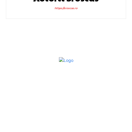
https://sroscas.ro
Bun venit la Sroscas.ro
Sroscas.ro un site de știri / blog de noutăți, dedicat
diseminării de informații și actualități. Acesta oferă articole,
reportaje și analize pe teme diverse, de la evenimente
curente la subiecte specifice de interes. Este un spațiu
digital pentru informare și educație. Contactati-ne oricand
la adresa: contact@sroscas.ro