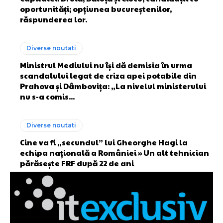
oportunități; opțiunea bucureștenilor,
răspunderea lor.
Diverse noutati
Ministrul Mediului nu își dă demisia în urma
scandalului legat de criza apei potabile din
Prahova și Dâmbovița: „La nivelul ministerului
nu s-a comis...
Diverse noutati
Cine va fi „secundul” lui Gheorghe Hagi la
echipa națională a României » Un alt tehnician
părăsește FRF după 22 de ani