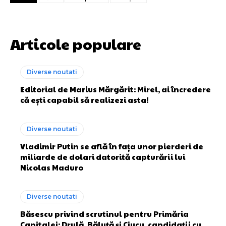
Articole populare
Diverse noutati
Editorial de Marius Mărgărit: Mirel, ai încredere
că ești capabil să realizezi asta!
Diverse noutati
Vladimir Putin se află în fața unor pierderi de
miliarde de dolari datorită capturării lui
Nicolas Maduro
Diverse noutati
Băsescu privind scrutinul pentru Primăria
Capitalei: Drulă, Băluţă și Ciucu, candidații cu