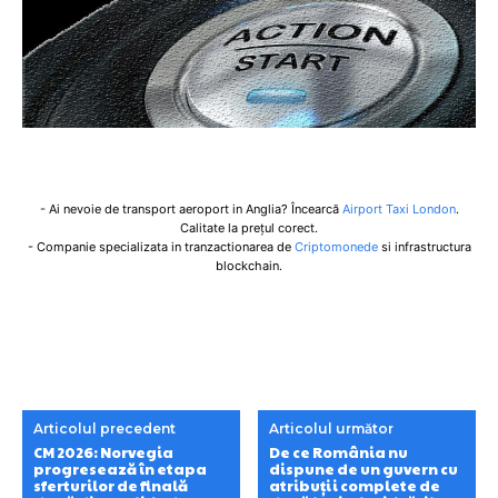
- Ai nevoie de transport aeroport in Anglia? Încearcă
Airport Taxi London
.
Calitate la prețul corect.
- Companie specializata in tranzactionarea de
Criptomonede
si infrastructura
blockchain.
Articolul precedent
Articolul următor
CM 2026: Norvegia
De ce România nu
progresează în etapa
dispune de un guvern cu
sferturilor de finală
atribuții complete de