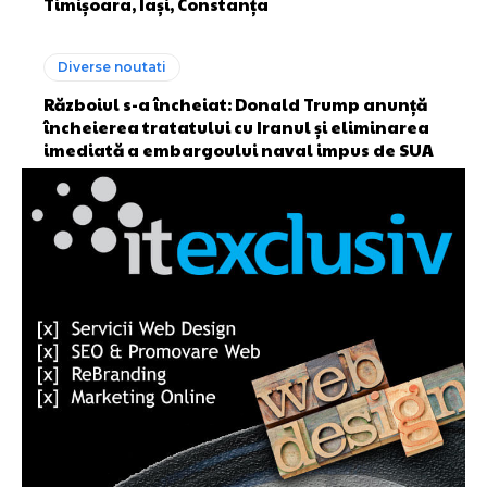
Timișoara, Iași, Constanța
Diverse noutati
Războiul s-a încheiat: Donald Trump anunță
încheierea tratatului cu Iranul și eliminarea
imediată a embargoului naval impus de SUA