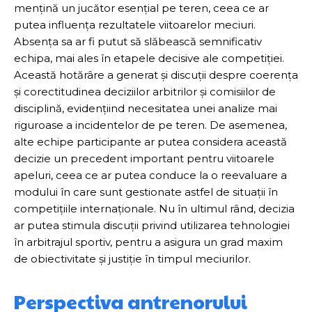
mențină un jucător esențial pe teren, ceea ce ar
putea influența rezultatele viitoarelor meciuri.
Absența sa ar fi putut să slăbească semnificativ
echipa, mai ales în etapele decisive ale competiției.
Această hotărâre a generat și discuții despre coerența
și corectitudinea deciziilor arbitrilor și comisiilor de
disciplină, evidențiind necesitatea unei analize mai
riguroase a incidentelor de pe teren. De asemenea,
alte echipe participante ar putea considera această
decizie un precedent important pentru viitoarele
apeluri, ceea ce ar putea conduce la o reevaluare a
modului în care sunt gestionate astfel de situații în
competițiile internaționale. Nu în ultimul rând, decizia
ar putea stimula discuții privind utilizarea tehnologiei
în arbitrajul sportiv, pentru a asigura un grad maxim
de obiectivitate și justiție în timpul meciurilor.
Perspectiva antrenorului