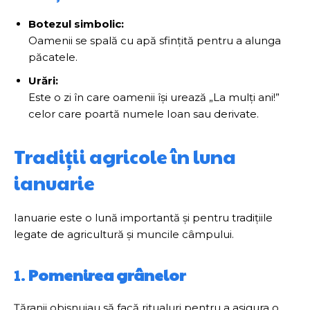
Botezul simbolic:
Oamenii se spală cu apă sfințită pentru a alunga
păcatele.
Urări:
Este o zi în care oamenii își urează „La mulți ani!”
celor care poartă numele Ioan sau derivate.
Tradiții agricole în luna
ianuarie
Ianuarie este o lună importantă și pentru tradițiile
legate de agricultură și muncile câmpului.
1.
Pomenirea grânelor
Țăranii obișnuiau să facă ritualuri pentru a asigura o