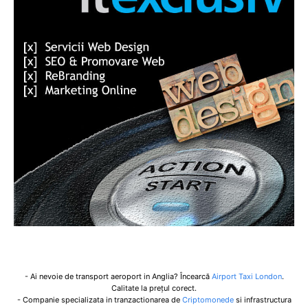
- Ai nevoie de transport aeroport in Anglia? Încearcă
Airport Taxi London
.
Calitate la prețul corect.
- Companie specializata in tranzactionarea de
Criptomonede
si infrastructura