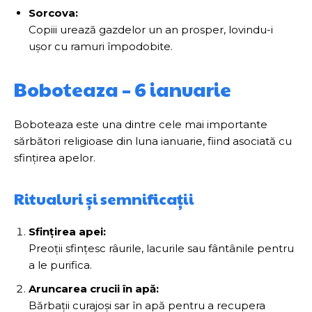
Sorcova:
Copiii urează gazdelor un an prosper, lovindu-i
ușor cu ramuri împodobite.
Boboteaza – 6 ianuarie
Boboteaza este una dintre cele mai importante
sărbători religioase din luna ianuarie, fiind asociată cu
sfințirea apelor.
Ritualuri și semnificații
Sfințirea apei:
Preoții sfințesc râurile, lacurile sau fântânile pentru
a le purifica.
Aruncarea crucii în apă:
Bărbații curajoși sar în apă pentru a recupera