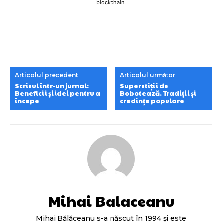
blockchain.
Articolul precedent
Articolul următor
Scrisul într-un jurnal:
Superstiții de
Beneficii și idei pentru a
Bobotează. Tradiții și
începe
credințe populare
Mihai Balaceanu
Mihai Bălăceanu s-a născut în 1994 și este