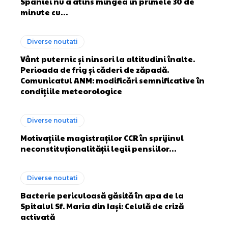
Spaniei nu a atins mingea în primele 30 de
minute cu…
Diverse noutati
Vânt puternic și ninsori la altitudini înalte.
Perioada de frig și căderi de zăpadă.
Comunicatul ANM: modificări semnificative în
condițiile meteorologice
Diverse noutati
Motivațiile magistraților CCR în sprijinul
neconstituționalității legii pensiilor…
Diverse noutati
Bacterie periculoasă găsită în apa de la
Spitalul Sf. Maria din Iaşi: Celulă de criză
activată