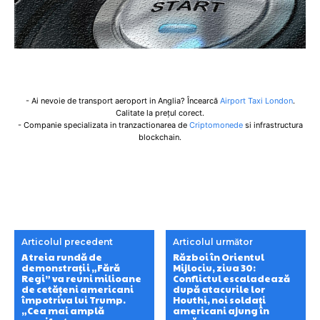
- Ai nevoie de transport aeroport in Anglia? Încearcă
Airport Taxi London
.
Calitate la prețul corect.
- Companie specializata in tranzactionarea de
Criptomonede
si infrastructura
blockchain.
Articolul precedent
Articolul următor
A treia rundă de
Război în Orientul
demonstrații „Fără
Mijlociu, ziua 30:
Regi” va reuni milioane
Conflictul escaladează
de cetățeni americani
după atacurile lor
împotriva lui Trump.
Houthi, noi soldați
„Cea mai amplă
americani ajung în