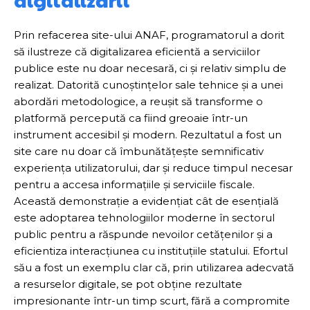
digitalizării
Prin refacerea site-ului ANAF, programatorul a dorit
să ilustreze că digitalizarea eficientă a serviciilor
publice este nu doar necesară, ci și relativ simplu de
realizat. Datorită cunoștințelor sale tehnice și a unei
abordări metodologice, a reușit să transforme o
platformă percepută ca fiind greoaie într-un
instrument accesibil și modern. Rezultatul a fost un
site care nu doar că îmbunătățește semnificativ
experiența utilizatorului, dar și reduce timpul necesar
pentru a accesa informațiile și serviciile fiscale.
Această demonstrație a evidențiat cât de esențială
este adoptarea tehnologiilor moderne în sectorul
public pentru a răspunde nevoilor cetățenilor și a
eficientiza interacțiunea cu instituțiile statului. Efortul
său a fost un exemplu clar că, prin utilizarea adecvată
a resurselor digitale, se pot obține rezultate
impresionante într-un timp scurt, fără a compromite