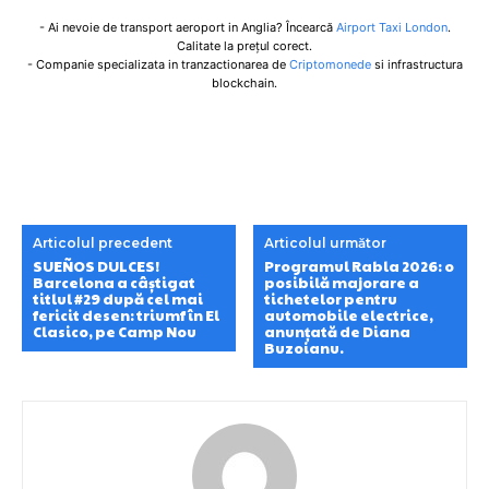
- Ai nevoie de transport aeroport in Anglia? Încearcă
Airport Taxi London
.
Calitate la prețul corect.
- Companie specializata in tranzactionarea de
Criptomonede
si infrastructura
blockchain.
Articolul precedent
Articolul următor
SUEÑOS DULCES!
Programul Rabla 2026: o
Barcelona a câștigat
posibilă majorare a
titlul #29 după cel mai
tichetelor pentru
fericit desen: triumf în El
automobile electrice,
Clasico, pe Camp Nou
anunțată de Diana
Buzoianu.