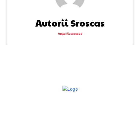
Autorii Sroscas
https://sroscas.ro
Bun venit la Sroscas.ro
Sroscas.ro un site de știri / blog de noutăți, dedicat
diseminării de informații și actualități. Acesta oferă articole,
reportaje și analize pe teme diverse, de la evenimente