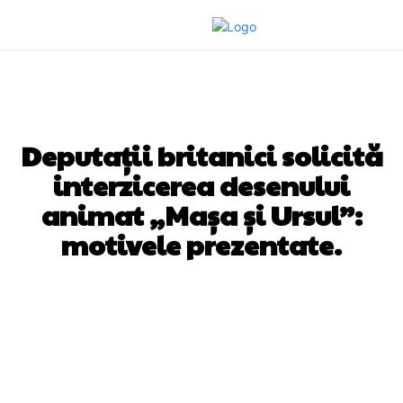
DIVERSE NOUTATI
Deputații britanici solicită
interzicerea desenului
animat „Mașa și Ursul”:
motivele prezentate.
Facebook
Twitter
Pinterest