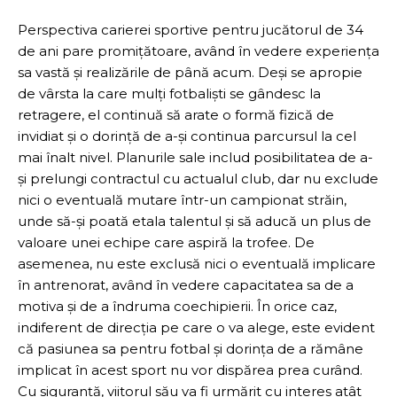
Perspectiva carierei sportive pentru jucătorul de 34
de ani pare promițătoare, având în vedere experiența
sa vastă și realizările de până acum. Deși se apropie
de vârsta la care mulți fotbaliști se gândesc la
retragere, el continuă să arate o formă fizică de
invidiat și o dorință de a-și continua parcursul la cel
mai înalt nivel. Planurile sale includ posibilitatea de a-
și prelungi contractul cu actualul club, dar nu exclude
nici o eventuală mutare într-un campionat străin,
unde să-și poată etala talentul și să aducă un plus de
valoare unei echipe care aspiră la trofee. De
asemenea, nu este exclusă nici o eventuală implicare
în antrenorat, având în vedere capacitatea sa de a
motiva și de a îndruma coechipierii. În orice caz,
indiferent de direcția pe care o va alege, este evident
că pasiunea sa pentru fotbal și dorința de a rămâne
implicat în acest sport nu vor dispărea prea curând.
Cu siguranță, viitorul său va fi urmărit cu interes atât