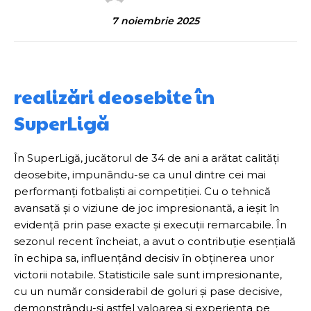
7 noiembrie 2025
realizări deosebite în
SuperLigă
În SuperLigă, jucătorul de 34 de ani a arătat calități
deosebite, impunându-se ca unul dintre cei mai
performanți fotbaliști ai competiției. Cu o tehnică
avansată și o viziune de joc impresionantă, a ieșit în
evidență prin pase exacte și execuții remarcabile. În
sezonul recent încheiat, a avut o contribuție esențială
în echipa sa, influențând decisiv în obținerea unor
victorii notabile. Statisticile sale sunt impresionante,
cu un număr considerabil de goluri și pase decisive,
demonstrându-și astfel valoarea și experiența pe