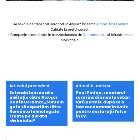
- Ai nevoie de transport aeroport in Anglia? Încearcă
Airport Taxi London
.
Calitate la prețul corect.
- Companie specializata in tranzactionarea de
Criptomonede
si infrastructura
blockchain.
Articolul precedent
Articolul următor
Zelenski lansează o
Paul Pintea, senatorul
invitație către Nicușor
surprins din nou la volan
Dan în Ucraina: „Suntem
fără permis, după ce a
gata să exportăm către
fost condamnat în iunie
România tehnologiile
pentru declarații false
create pe durata
în CV.
războiului”