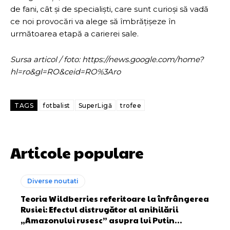
de fani, cât și de specialiști, care sunt curioși să vadă
ce noi provocări va alege să îmbrățișeze în
următoarea etapă a carierei sale.
Sursa articol / foto: https://news.google.com/home?
hl=ro&gl=RO&ceid=RO%3Aro
TAGS
fotbalist
SuperLigă
trofee
Articole populare
Diverse noutati
Teoria Wildberries referitoare la înfrângerea
Rusiei: Efectul distrugător al anihilării
„Amazonului rusesc” asupra lui Putin…