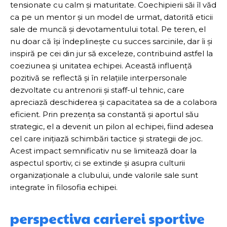
tensionate cu calm și maturitate. Coechipierii săi îl văd
ca pe un mentor și un model de urmat, datorită eticii
sale de muncă și devotamentului total. Pe teren, el
nu doar că își îndeplinește cu succes sarcinile, dar îi și
inspiră pe cei din jur să exceleze, contribuind astfel la
coeziunea și unitatea echipei. Această influență
pozitivă se reflectă și în relațiile interpersonale
dezvoltate cu antrenorii și staff-ul tehnic, care
apreciază deschiderea și capacitatea sa de a colabora
eficient. Prin prezența sa constantă și aportul său
strategic, el a devenit un pilon al echipei, fiind adesea
cel care inițiază schimbări tactice și strategii de joc.
Acest impact semnificativ nu se limitează doar la
aspectul sportiv, ci se extinde și asupra culturii
organizaționale a clubului, unde valorile sale sunt
integrate în filosofia echipei.
perspectiva carierei sportive