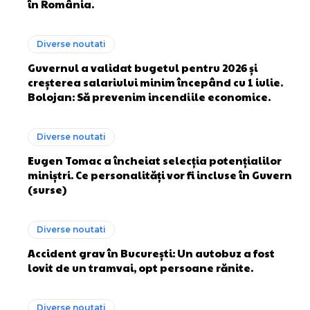
în România.
Diverse noutati
Guvernul a validat bugetul pentru 2026 și
creșterea salariului minim începând cu 1 iulie.
Bolojan: Să prevenim incendiile economice.
Diverse noutati
Eugen Tomac a încheiat selecția potențialilor
miniștri. Ce personalități vor fi incluse în Guvern
(surse)
Diverse noutati
Accident grav în București: Un autobuz a fost
lovit de un tramvai, opt persoane rănite.
Diverse noutati