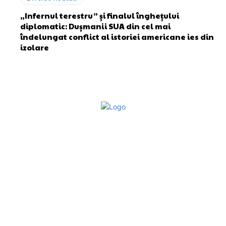
„Infernul terestru” și finalul înghețului
diplomatic: Dușmanii SUA din cel mai
îndelungat conflict al istoriei americane ies din
izolare
Bun venit la Sroscas.ro
Sroscas.ro un site de știri / blog de noutăți, dedicat
diseminării de informații și actualități. Acesta oferă articole,
reportaje și analize pe teme diverse, de la evenimente
curente la subiecte specifice de interes. Este un spațiu
digital pentru informare și educație. Contactati-ne oricand
la adresa: contact@sroscas.ro