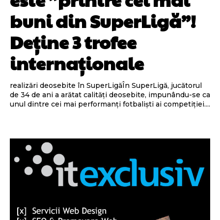
buni din SuperLigă”!
Deține 3 trofee
internaționale
realizări deosebite în SuperLigăÎn SuperLigă, jucătorul
de 34 de ani a arătat calități deosebite, impunându-se ca
unul dintre cei mai performanți fotbaliști ai competiției....