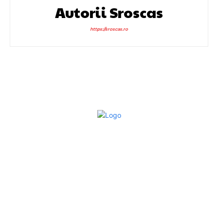
Autorii Sroscas
https://sroscas.ro
Bun venit la Sroscas.ro
Sroscas.ro un site de știri / blog de noutăți, dedicat
diseminării de informații și actualități. Acesta oferă articole,
reportaje și analize pe teme diverse, de la evenimente
curente la subiecte specifice de interes. Este un spațiu
digital pentru informare și educație. Contactati-ne oricand