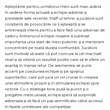
Așteptările pentru următorul meci sunt mari, având
în vedere forma actuală a echipei adverse și
prestațiile sale recente. Staff-ul tehnic și jucătorii sunt
conștienți de provocările ce îi așteaptă și se
antrenează intens pentru a face față unui adversar de
calibru. Antrenorul echipei noastre a subliniat
importanța unui start de meci puternic și a menținerii
concentrării pe toată durata confruntării. Jucătorii
sunt motivați să arate că pot concura la cel mai înalt
nivel și să obțină un rezultat pozitiv care să le ofere un
avantaj în manșa retur. De asemenea, se pune
accent pe coeziunea echipei și pe sprijinul
suporterilor, care pot juca un rol crucial în crearea
unei atmosfere proprii și în stimularea echipei spre
victorie. Cu o strategie bine pusă la punct și o
pregătire meticuloasă, echipa speră să surprindă
adversara și să facă un pas semnificativ către accesul
în fazele următoare ale competiției.