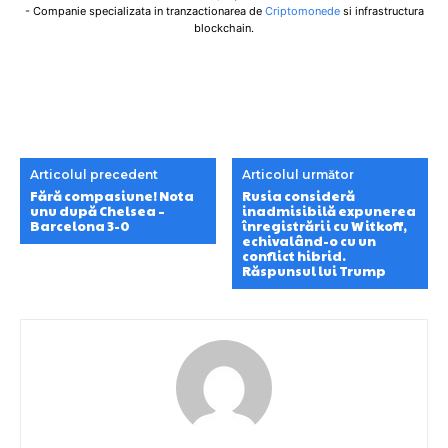
- Companie specializata in tranzactionarea de
Criptomonede
si infrastructura
blockchain.
Articolul precedent
Articolul următor
Fără compasiune! Nota
Rusia consideră
unu după Chelsea –
inadmisibilă expunerea
Barcelona 3-0
înregistrării cu Witkoff,
echivalând-o cu un
conflict hibrid.
Răspunsul lui Trump