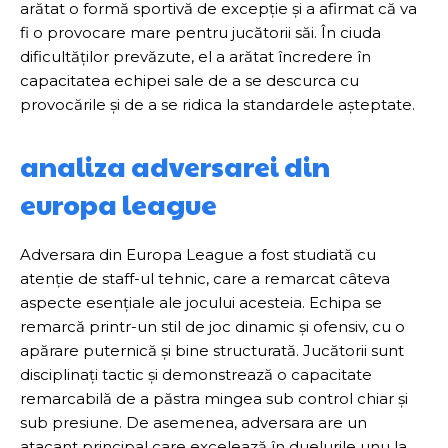
arătat o formă sportivă de excepție și a afirmat că va
fi o provocare mare pentru jucătorii săi. În ciuda
dificultăților prevăzute, el a arătat încredere în
capacitatea echipei sale de a se descurca cu
provocările și de a se ridica la standardele așteptate.
analiza adversarei din
europa league
Adversara din Europa League a fost studiată cu
atenție de staff-ul tehnic, care a remarcat câteva
aspecte esențiale ale jocului acesteia. Echipa se
remarcă printr-un stil de joc dinamic și ofensiv, cu o
apărare puternică și bine structurată. Jucătorii sunt
disciplinați tactic și demonstrează o capacitate
remarcabilă de a păstra mingea sub control chiar și
sub presiune. De asemenea, adversara are un
atacant principal care excelează în duelurile unu la