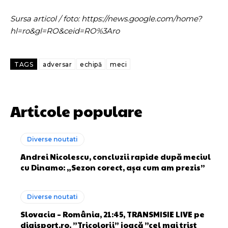
Sursa articol / foto: https://news.google.com/home?
hl=ro&gl=RO&ceid=RO%3Aro
TAGS
adversar
echipă
meci
Articole populare
Diverse noutati
Andrei Nicolescu, concluzii rapide după meciul
cu Dinamo: „Sezon corect, așa cum am prezis”
Diverse noutati
Slovacia – România, 21:45, TRANSMISIE LIVE pe
digisport.ro. ”Tricolorii” joacă ”cel mai trist