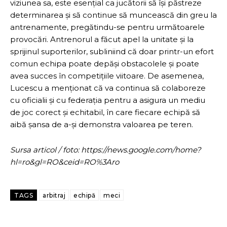
viziunea sa, este esențial ca jucătorii să își păstreze
determinarea și să continue să muncească din greu la
antrenamente, pregătindu-se pentru următoarele
provocări. Antrenorul a făcut apel la unitate și la
sprijinul suporterilor, subliniind că doar printr-un efort
comun echipa poate depăși obstacolele și poate
avea succes în competițiile viitoare. De asemenea,
Lucescu a menționat că va continua să colaboreze
cu oficialii și cu federația pentru a asigura un mediu
de joc corect și echitabil, în care fiecare echipă să
aibă șansa de a-și demonstra valoarea pe teren.
Sursa articol / foto: https://news.google.com/home?
hl=ro&gl=RO&ceid=RO%3Aro
TAGS
arbitraj
echipă
meci