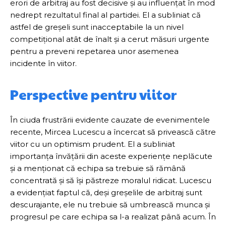
erori de arbitraj au fost decisive și au influențat în mod
nedrept rezultatul final al partidei. El a subliniat că
astfel de greșeli sunt inacceptabile la un nivel
competițional atât de înalt și a cerut măsuri urgente
pentru a preveni repetarea unor asemenea
incidente în viitor.
Perspective pentru viitor
În ciuda frustrării evidente cauzate de evenimentele
recente, Mircea Lucescu a încercat să privească către
viitor cu un optimism prudent. El a subliniat
importanța învățării din aceste experiențe neplăcute
și a menționat că echipa sa trebuie să rămână
concentrată și să își păstreze moralul ridicat. Lucescu
a evidențiat faptul că, deși greșelile de arbitraj sunt
descurajante, ele nu trebuie să umbrească munca și
progresul pe care echipa sa l-a realizat până acum. În