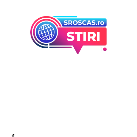
Bun venit la Sroscas.ro
Sroscas.ro un site de știri / blog de noutăți, dedicat
diseminării de informații și actualități. Acesta oferă articole,
reportaje și analize pe teme diverse, de la evenimente
curente la subiecte specifice de interes. Este un spațiu
digital pentru informare și educație. Contactati-ne oricand
la adresa: contact@sroscas.ro