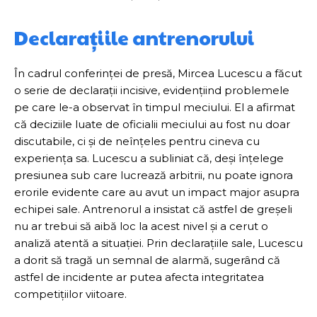
Declarațiile antrenorului
În cadrul conferinței de presă, Mircea Lucescu a făcut
o serie de declarații incisive, evidențiind problemele
pe care le-a observat în timpul meciului. El a afirmat
că deciziile luate de oficialii meciului au fost nu doar
discutabile, ci și de neînțeles pentru cineva cu
experiența sa. Lucescu a subliniat că, deși înțelege
presiunea sub care lucrează arbitrii, nu poate ignora
erorile evidente care au avut un impact major asupra
echipei sale. Antrenorul a insistat că astfel de greșeli
nu ar trebui să aibă loc la acest nivel și a cerut o
analiză atentă a situației. Prin declarațiile sale, Lucescu
a dorit să tragă un semnal de alarmă, sugerând că
astfel de incidente ar putea afecta integritatea
competițiilor viitoare.