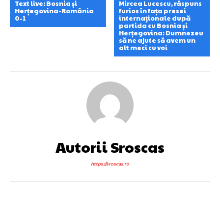
Text live: Bosnia și
Mircea Lucescu, răspuns
Herțegovina-România
furios în fața presei
0-1
internaționale după
partida cu Bosnia și
Herțegovina: Dumnezeu
să ne ajute să avem un
alt meci cu voi
Autorii Sroscas
https://sroscas.ro