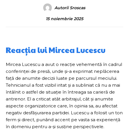
Autorii Sroscas
15 noiembrie 2025
Reacția lui Mircea Lucescu
Mircea Lucescu a avut o reacție vehementă în cadrul
conferinței de presă, unde și-a exprimat neplăcerea
față de anumite decizii luate pe parcursul meciului.
Tehnicianul a fost vizibil iritat și a subliniat că nu a mai
întâlnit o astfel de situație în întreaga sa carieră de
antrenor. El a criticat atât arbitrajul, cât și anumite
aspecte organizatorice care, în opinia sa, au afectat
negativ desfășurarea partidei. Lucescu a folosit un ton
ferm și direct, punând accent pe vasta sa experiență
în domeniu pentru a-și susține perspectivele.