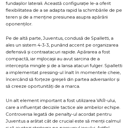
fundașilor laterali. Această configurație le-a oferit
flexibilitatea de a se adapta rapid la schimbările de pe
teren și de a menține presiunea asupra apărării
oponenților.
Pe de altă parte, Juventus, condusă de Spalletti, a
ales un sistem 4-3-3, punând accent pe organizarea
defensivă și contraatacuri rapide. Apărarea a fost
compactă, iar mijlocașii au avut sarcina de a
intercepta mingile și de a lansa atacuri fulger. Spalletti
a implementat pressing-ul înalt în momentele cheie,
încercând să forțeze greșeli din partea adversarilor și
să creeze oportunități de a marca.
Un alt element important a fost utilizarea VAR-ului,
care a influențat deciziile tactice ale ambelor echipe.
Controversa legată de penalty-ul acordat pentru
Juventus a arătat cât de crucial este să menții calmul
și să ajustezi strategia pe parcursul jocului. Astfel,