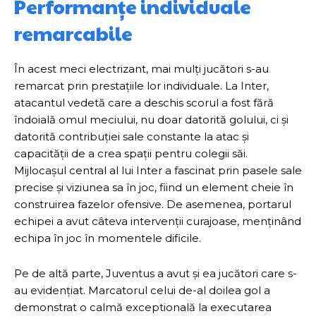
Performanțe individuale
remarcabile
În acest meci electrizant, mai mulți jucători s-au
remarcat prin prestațiile lor individuale. La Inter,
atacantul vedetă care a deschis scorul a fost fără
îndoială omul meciului, nu doar datorită golului, ci și
datorită contribuției sale constante la atac și
capacității de a crea spații pentru colegii săi.
Mijlocașul central al lui Inter a fascinat prin pasele sale
precise și viziunea sa în joc, fiind un element cheie în
construirea fazelor ofensive. De asemenea, portarul
echipei a avut câteva intervenții curajoase, menținând
echipa în joc în momentele dificile.
Pe de altă parte, Juventus a avut și ea jucători care s-
au evidențiat. Marcatorul celui de-al doilea gol a
demonstrat o calmă exceptională la executarea