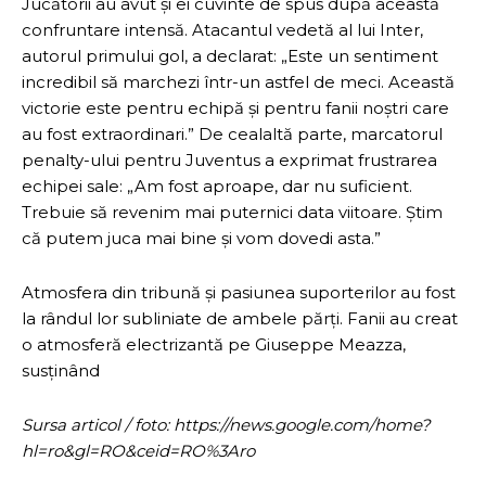
Jucătorii au avut și ei cuvinte de spus după această
confruntare intensă. Atacantul vedetă al lui Inter,
autorul primului gol, a declarat: „Este un sentiment
incredibil să marchezi într-un astfel de meci. Această
victorie este pentru echipă și pentru fanii noștri care
au fost extraordinari.” De cealaltă parte, marcatorul
penalty-ului pentru Juventus a exprimat frustrarea
echipei sale: „Am fost aproape, dar nu suficient.
Trebuie să revenim mai puternici data viitoare. Știm
că putem juca mai bine și vom dovedi asta.”
Atmosfera din tribună și pasiunea suporterilor au fost
la rândul lor subliniate de ambele părți. Fanii au creat
o atmosferă electrizantă pe Giuseppe Meazza,
susținând
Sursa articol / foto: https://news.google.com/home?
hl=ro&gl=RO&ceid=RO%3Aro