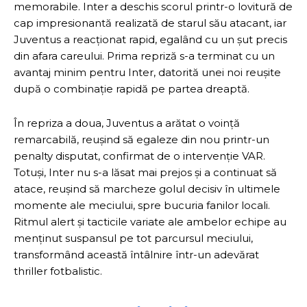
memorabile. Inter a deschis scorul printr-o lovitură de
cap impresionantă realizată de starul său atacant, iar
Juventus a reacționat rapid, egalând cu un șut precis
din afara careului. Prima repriză s-a terminat cu un
avantaj minim pentru Inter, datorită unei noi reușite
după o combinație rapidă pe partea dreaptă.
În repriza a doua, Juventus a arătat o voință
remarcabilă, reușind să egaleze din nou printr-un
penalty disputat, confirmat de o intervenție VAR.
Totuși, Inter nu s-a lăsat mai prejos și a continuat să
atace, reușind să marcheze golul decisiv în ultimele
momente ale meciului, spre bucuria fanilor locali.
Ritmul alert și tacticile variate ale ambelor echipe au
menținut suspansul pe tot parcursul meciului,
transformând această întâlnire într-un adevărat
thriller fotbalistic.