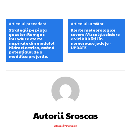
Articolul precedent
Articolul următor
Strategii pe piața
Alerte meteorologice
gazelor: Romgaz
severe: Viscol și scădere
introduce oferte
a vizibilității în
inspirate din modelul
numeroase județe –
Hidroelectrica, având
UPDATE
potențialul de a
modifica prețurile.
Autorii Sroscas
https://sroscas.ro