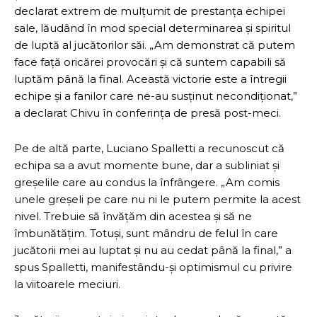
declarat extrem de mulțumit de prestanța echipei
sale, lăudând în mod special determinarea și spiritul
de luptă al jucătorilor săi. „Am demonstrat că putem
face față oricărei provocări și că suntem capabili să
luptăm până la final. Această victorie este a întregii
echipe și a fanilor care ne-au susținut necondiționat,”
a declarat Chivu în conferința de presă post-meci.
Pe de altă parte, Luciano Spalletti a recunoscut că
echipa sa a avut momente bune, dar a subliniat și
greșelile care au condus la înfrângere. „Am comis
unele greșeli pe care nu ni le putem permite la acest
nivel. Trebuie să învățăm din acestea și să ne
îmbunătățim. Totuși, sunt mândru de felul în care
jucătorii mei au luptat și nu au cedat până la final,” a
spus Spalletti, manifestându-și optimismul cu privire
la viitoarele meciuri.