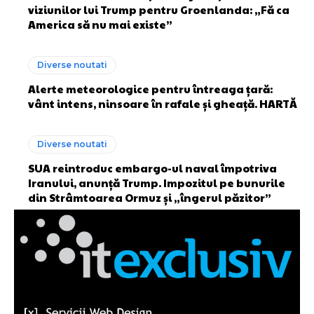
viziunilor lui Trump pentru Groenlanda: „Fă ca
America să nu mai existe”
Diverse noutati
Alerte meteorologice pentru întreaga țară:
vânt intens, ninsoare în rafale și gheață. HARTĂ
Diverse noutati
SUA reintroduc embargo-ul naval împotriva
Iranului, anunță Trump. Impozitul pe bunurile
din Strâmtoarea Ormuz și „îngerul păzitor”