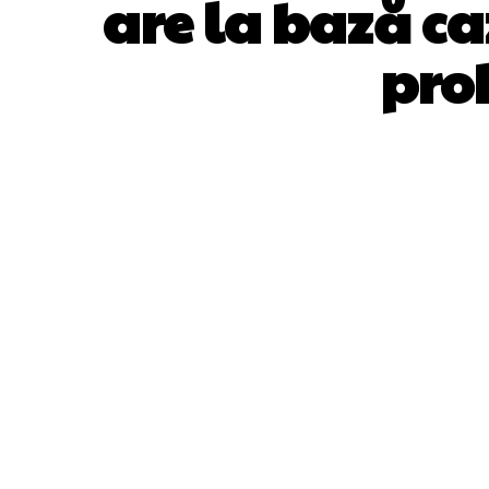
are la bază ca
pro
ACȚIUNE