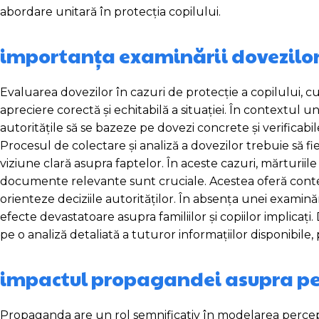
abordare unitară în protecția copilului.
importanța examinării dovezilo
Evaluarea dovezilor în cazuri de protecție a copilului, cu
apreciere corectă și echitabilă a situației. În contextul u
autoritățile să se bazeze pe dovezi concrete și verifica
Procesul de colectare și analiză a dovezilor trebuie să fie 
viziune clară asupra faptelor. În aceste cazuri, mărturiile
documente relevante sunt cruciale. Acestea oferă context 
orienteze deciziile autorităților. În absența unei examinăr
efecte devastatoare asupra familiilor și copiilor implicați
pe o analiză detaliată a tuturor informațiilor disponibile,
impactul propagandei asupra per
Propaganda are un rol semnificativ în modelarea percepție