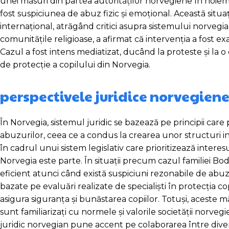
unei măsuri din partea autorităților norvegiene în noiembri
fost suspiciunea de abuz fizic și emoțional. Această situaț
internațional, atrăgând critici asupra sistemului norvegia
comunitățile religioase, a afirmat că intervenția a fost exa
Cazul a fost intens mediatizat, ducând la proteste și la o 
de protecție a copilului din Norvegia.
perspectivele juridice norvegien
În Norvegia, sistemul juridic se bazează pe principii care
abuzurilor, ceea ce a condus la crearea unor structuri 
în cadrul unui sistem legislativ care prioritizează interes
Norvegia este parte. În situații precum cazul familiei Bod
eficient atunci când există suspiciuni rezonabile de abuz
bazate pe evaluări realizate de specialiști în protecția 
asigura siguranța și bunăstarea copiilor. Totuși, aceste 
sunt familiarizați cu normele și valorile societății norveg
juridic norvegian pune accent pe colaborarea între diverse i