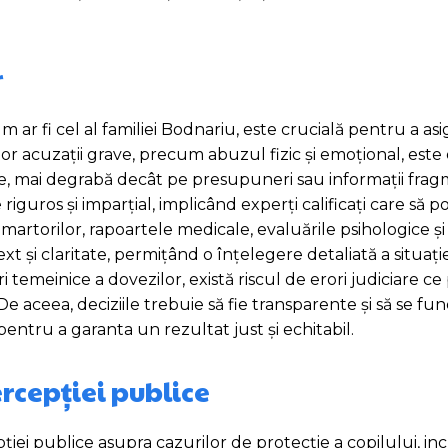
r
m ar fi cel al familiei Bodnariu, este crucială pentru a as
nor acuzații grave, precum abuzul fizic și emoțional, este 
bile, mai degrabă decât pe presupuneri sau informații fra
riguros și imparțial, implicând experți calificați care să po
 martorilor, rapoartele medicale, evaluările psihologice și
și claritate, permițând o înțelegere detaliată a situație
i temeinice a dovezilor, există riscul de erori judiciare ce
. De aceea, deciziile trebuie să fie transparente și să se 
 pentru a garanta un rezultat just și echitabil.
cepției publice
i publice asupra cazurilor de protecție a copilului, incl