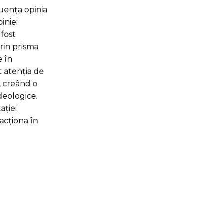
fluența opinia
iniei
 fost
rin prisma
e în
t atenția de
, creând o
deologice.
ației
 acționa în