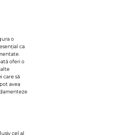
igura o
esențial ca
gmentate.
ată oferi o
 alte
i care să
 pot avea
fundamenteze
usiv cel al