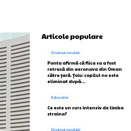
Articole populare
Diverse noutati
Ponta afirmă că fiica sa a fost
retrasă din aeronava din Oman
către țară. Țoiu: copilul nu este
eliminat după…
Educatie
Ce este un curs intensiv de limba
straina?
Diverse noutati