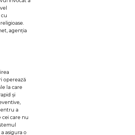
ivul invocat a
ivel
e cu
religioase.
net, agenția
irea
ri operează
le la care
apid și
eventive,
pentru a
e cei care nu
sistemul
 a asigura o