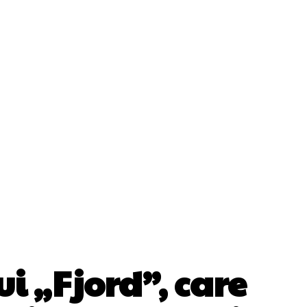
Cultura Si Entertainment
Diverse Noutati
ănătate / Hobby
Tech
i „Fjord”, care