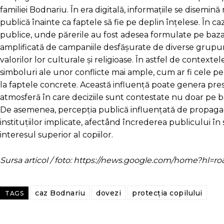
familiei Bodnariu. În era digitală, informațiile se disemină
publică înainte ca faptele să fie pe deplin înțelese. În c
publice, unde părerile au fost adesea formulate pe baza e
amplificată de campaniile desfășurate de diverse grupuri
valorilor lor culturale și religioase. În astfel de conte
simboluri ale unor conflicte mai ample, cum ar fi cele pen
la faptele concrete. Această influență poate genera presi
atmosferă în care deciziile sunt contestate nu doar pe baz
De asemenea, percepția publică influențată de propag
instituțiilor implicate, afectând încrederea publicului în 
interesul superior al copiilor.
Sursa articol / foto: https://news.google.com/home?hl
caz Bodnariu
dovezi
protecția copilului
TAGS