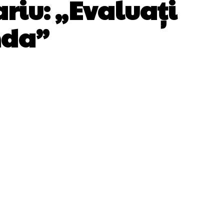
ariu: „Evaluați
nda”
WhatsApp