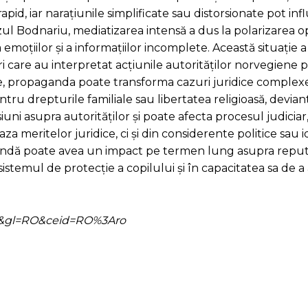
 rapid, iar narațiunile simplificate sau distorsionate pot in
azul Bodnariu, mediatizarea intensă a dus la polarizarea op
moțiilor și a informațiilor incomplete. Această situație a
 care au interpretat acțiunile autorităților norvegiene p
xtele, propaganda poate transforma cazuri juridice complex
tru drepturile familiale sau libertatea religioasă, devian
uni asupra autorităților și poate afecta procesul judiciar
a meritelor juridice, ci și din considerente politice sau i
andă poate avea un impact pe termen lung asupra reput
sistemul de protecție a copilului și în capacitatea sa de a
=ro&gl=RO&ceid=RO%3Aro