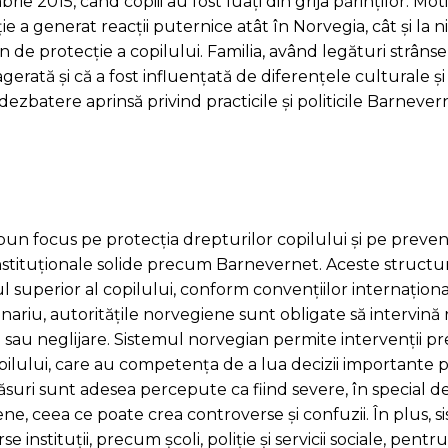
e 2015, când copiii au fost luați din grija părinților. Mot
ie a generat reacții puternice atât în Norvegia, cât și la n
n de protecție a copilului. Familia, având legături strâns
gerată și că a fost influențată de diferențele culturale și 
dezbatere aprinsă privind practicile și politicile Barnever
e
 pun focus pe protecția drepturilor copilului și pe preven
instituționale solide precum Barnevernet. Aceste structu
ul superior al copilului, conform convențiilor internaționa
nariu, autoritățile norvegiene sunt obligate să intervină r
 sau neglijare. Sistemul norvegian permite intervenții pr
copilului, care au competența de a lua decizii importante 
măsuri sunt adesea percepute ca fiind severe, în special d
iene, ceea ce poate crea controverse și confuzii. În plus, 
nstituții, precum școli, poliție și servicii sociale, pentru