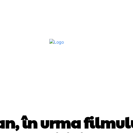
Afaceri Si Industrii
Home & Deco
S
DIVERSE NOUTATI
an, în urma filmulu