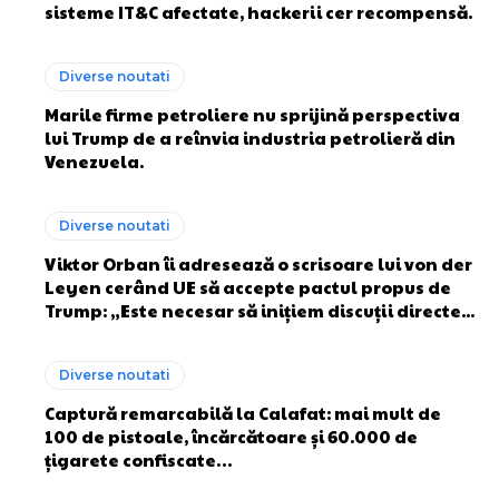
sisteme IT&C afectate, hackerii cer recompensă.
Diverse noutati
Marile firme petroliere nu sprijină perspectiva
lui Trump de a reînvia industria petrolieră din
Venezuela.
Diverse noutati
Viktor Orban îi adresează o scrisoare lui von der
Leyen cerând UE să accepte pactul propus de
Trump: „Este necesar să inițiem discuții directe...
Diverse noutati
Captură remarcabilă la Calafat: mai mult de
100 de pistoale, încărcătoare și 60.000 de
țigarete confiscate…