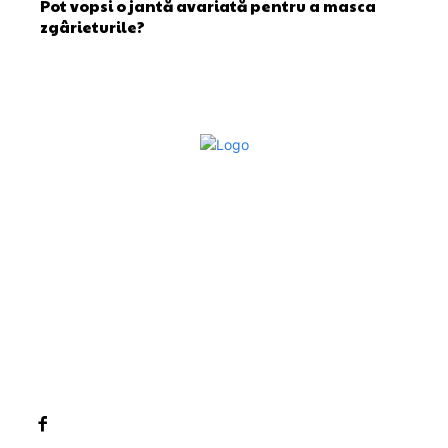
Pot vopsi o jantă avariată pentru a masca
zgârieturile?
Bun venit la Sroscas.ro
Sroscas.ro un site de știri / blog de noutăți, dedicat
diseminării de informații și actualități. Acesta oferă articole,
reportaje și analize pe teme diverse, de la evenimente
curente la subiecte specifice de interes. Este un spațiu
digital pentru informare și educație. Contactati-ne oricand
la adresa: contact@sroscas.ro