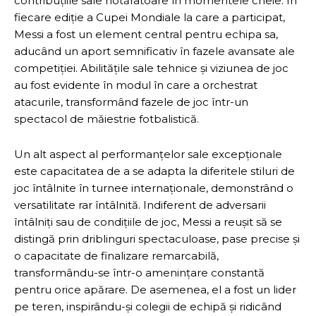
contribuțiile sale hotărâtoare în momentele cheie. În
fiecare ediție a Cupei Mondiale la care a participat,
Messi a fost un element central pentru echipa sa,
aducând un aport semnificativ în fazele avansate ale
competiției. Abilitățile sale tehnice și viziunea de joc
au fost evidente în modul în care a orchestrat
atacurile, transformând fazele de joc într-un
spectacol de măiestrie fotbalistică.
Un alt aspect al performanțelor sale excepționale
este capacitatea de a se adapta la diferitele stiluri de
joc întâlnite în turnee internaționale, demonstrând o
versatilitate rar întâlnită. Indiferent de adversarii
întâlniți sau de condițiile de joc, Messi a reușit să se
distingă prin driblinguri spectaculoase, pase precise și
o capacitate de finalizare remarcabilă,
transformându-se într-o amenințare constantă
pentru orice apărare. De asemenea, el a fost un lider
pe teren, inspirându-și colegii de echipă și ridicând