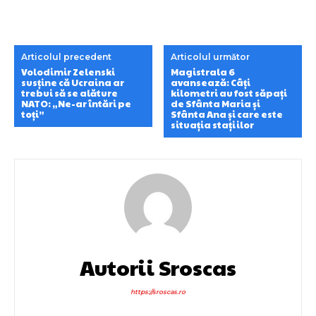
Articolul precedent
Articolul următor
Volodimir Zelenski
Magistrala 6
susține că Ucraina ar
avansează: Câți
trebui să se alăture
kilometri au fost săpați
NATO: „Ne-ar întări pe
de Sfânta Maria și
toți”
Sfânta Ana și care este
situația stațiilor
Autorii Sroscas
https://sroscas.ro