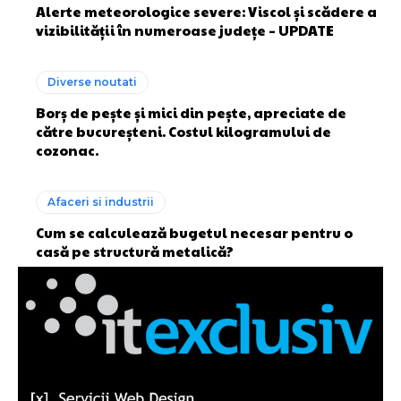
Alerte meteorologice severe: Viscol și scădere a
vizibilității în numeroase județe – UPDATE
Diverse noutati
Borș de pește și mici din pește, apreciate de
către bucureșteni. Costul kilogramului de
cozonac.
Afaceri si industrii
Cum se calculează bugetul necesar pentru o
casă pe structură metalică?