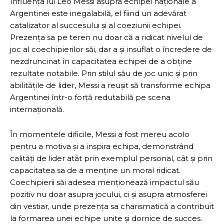
Influența lui Leo Messi asupra echipei naționale a
Argentinei este inegalabilă, el fiind un adevărat
catalizator al succesului și al coeziunii echipei.
Prezența sa pe teren nu doar că a ridicat nivelul de
joc al coechipierilor săi, dar a și insuflat o încredere de
nezdruncinat în capacitatea echipei de a obține
rezultate notabile. Prin stilul său de joc unic și prin
abilitățile de lider, Messi a reușit să transforme echipa
Argentinei într-o forță redutabilă pe scena
internațională.
În momentele dificile, Messi a fost mereu acolo
pentru a motiva și a inspira echipa, demonstrând
calități de lider atât prin exemplul personal, cât și prin
capacitatea sa de a menține un moral ridicat.
Coechipierii săi adesea menționează impactul său
pozitiv nu doar asupra jocului, ci și asupra atmosferei
din vestiar, unde prezența sa charismatică a contribuit
la formarea unei echipe unite și dornice de succes.