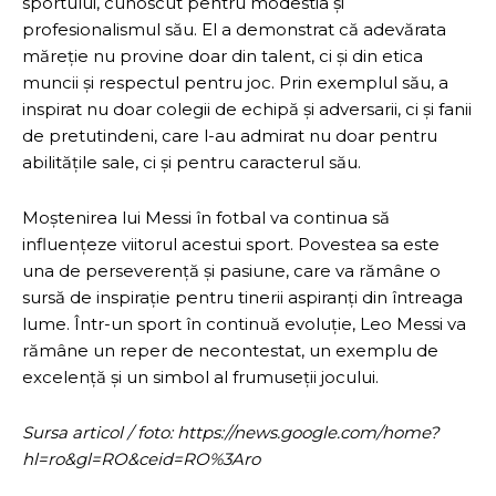
sportului, cunoscut pentru modestia și
profesionalismul său. El a demonstrat că adevărata
măreție nu provine doar din talent, ci și din etica
muncii și respectul pentru joc. Prin exemplul său, a
inspirat nu doar colegii de echipă și adversarii, ci și fanii
de pretutindeni, care l-au admirat nu doar pentru
abilitățile sale, ci și pentru caracterul său.
Moștenirea lui Messi în fotbal va continua să
influențeze viitorul acestui sport. Povestea sa este
una de perseverență și pasiune, care va rămâne o
sursă de inspirație pentru tinerii aspiranți din întreaga
lume. Într-un sport în continuă evoluție, Leo Messi va
rămâne un reper de necontestat, un exemplu de
excelență și un simbol al frumuseții jocului.
Sursa articol / foto: https://news.google.com/home?
hl=ro&gl=RO&ceid=RO%3Aro