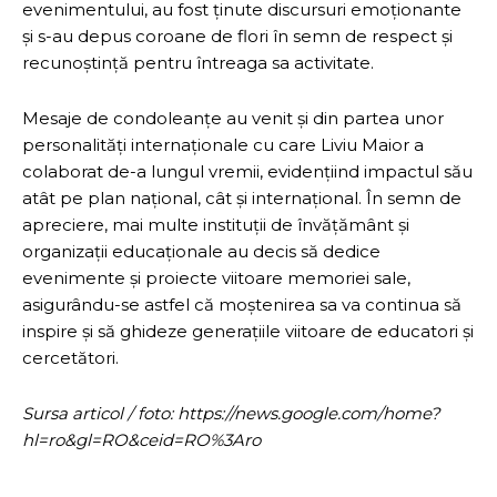
evenimentului, au fost ținute discursuri emoționante
și s-au depus coroane de flori în semn de respect și
recunoștință pentru întreaga sa activitate.
Mesaje de condoleanțe au venit și din partea unor
personalități internaționale cu care Liviu Maior a
colaborat de-a lungul vremii, evidențiind impactul său
atât pe plan național, cât și internațional. În semn de
apreciere, mai multe instituții de învățământ și
organizații educaționale au decis să dedice
evenimente și proiecte viitoare memoriei sale,
asigurându-se astfel că moștenirea sa va continua să
inspire și să ghideze generațiile viitoare de educatori și
cercetători.
Sursa articol / foto: https://news.google.com/home?
hl=ro&gl=RO&ceid=RO%3Aro