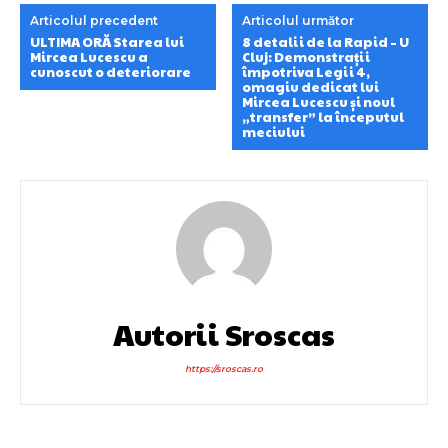
Articolul precedent
Articolul următor
ULTIMA ORĂ Starea lui
8 detalii de la Rapid – U
Mircea Lucescu a
Cluj: Demonstrații
cunoscut o deteriorare
împotriva Legii 4,
omagiu dedicat lui
Mircea Lucescu și noul
„transfer” la începutul
meciului
Autorii Sroscas
https://sroscas.ro