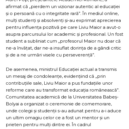
afirmat că „pierdem un vizionar autentic al educației
și o persoană cu o integritate rară”. În mediul online,
mulți studenți și absolvenți și-au exprimat aprecierea
pentru influența pozitivă pe care Liviu Maior a avut-o
asupra parcursului lor academic și profesional. Un fost
student a subliniat cum „profesorul Maior nu doar că
ne-a învățat, dar ne-a insuflat dorința de a gândi critic
și de a ne urmări visele cu perseverență”.
De asemenea, ministrul Educației actual a transmis
un mesaj de condoleanțe, evidențiind că „prin
contribuțiile sale, Liviu Maior a pus fundațiile unor
reforme care au transformat educația românească”.
Comunitatea academică de la Universitatea Babeș-
Bolyai a organizat o ceremonie de comemorare,
unde colegii și studenții s-au adunat pentru a-i aduce
un ultim omagiu celor ce a fost un mentor și un
prieten pentru mulți dintre ei. În cadrul