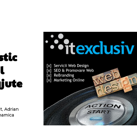
tic
l
ajute
t, Adrian
inamica