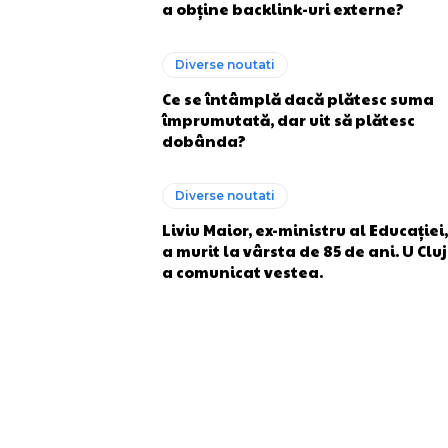
a obține backlink-uri externe?
Diverse noutati
Ce se întâmplă dacă plătesc suma
împrumutată, dar uit să plătesc
dobânda?
Diverse noutati
Liviu Maior, ex-ministru al Educației,
a murit la vârsta de 85 de ani. U Cluj
a comunicat vestea.