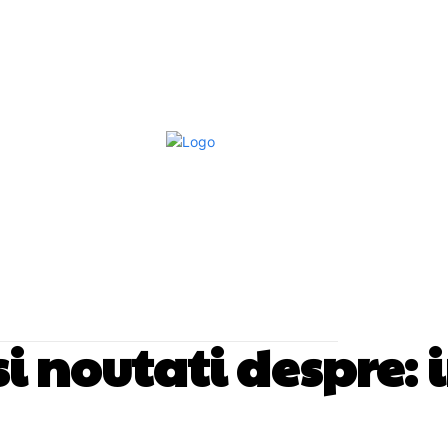
Afaceri Si Industrii
Home & Deco
S
 si noutati despre: