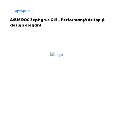
Laptopuri
ASUS ROG Zephyrus G15 – Performanță de top și
design elegant
Bun venit la Sroscas.ro
Sroscas.ro un site de știri / blog de noutăți, dedicat
diseminării de informații și actualități. Acesta oferă articole,
reportaje și analize pe teme diverse, de la evenimente
curente la subiecte specifice de interes. Este un spațiu
digital pentru informare și educație. Contactati-ne oricand
la adresa: contact@sroscas.ro