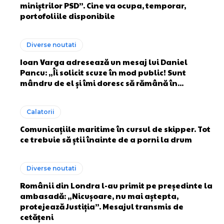
miniștrilor PSD”. Cine va ocupa, temporar,
portofoliile disponibile
Diverse noutati
Ioan Varga adresează un mesaj lui Daniel
Pancu: „Îi solicit scuze în mod public! Sunt
mândru de el și îmi doresc să rămână în...
Calatorii
Comunicațiile maritime în cursul de skipper. Tot
ce trebuie să știi înainte de a porni la drum
Diverse noutati
Românii din Londra l-au primit pe președinte la
ambasadă: „Nicușoare, nu mai aștepta,
protejează Justiția”. Mesajul transmis de
cetățeni