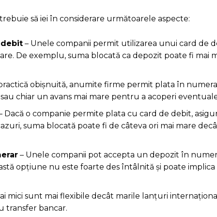
 trebuie să iei în considerare următoarele aspecte:
 debit
– Unele companii permit utilizarea unui card de 
ntare. De exemplu, suma blocată ca depozit poate fi mai 
practică obișnuită, anumite firme permit plata în numerar
sau chiar un avans mai mare pentru a acoperi eventual
– Dacă o companie permite plata cu card de debit, asigur
azuri, suma blocată poate fi de câteva ori mai mare decâ
merar
– Unele companii pot accepta un depozit în numer
stă opțiune nu este foarte des întâlnită și poate implica 
 mici sunt mai flexibile decât marile lanțuri internaționa
u transfer bancar.