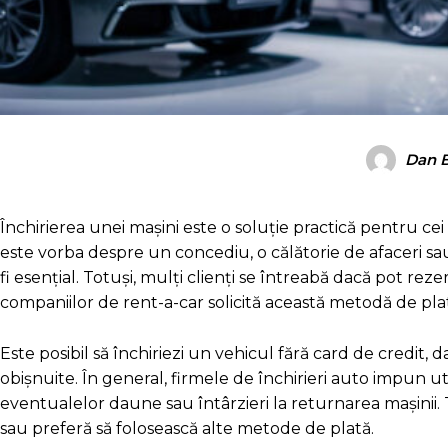
Dan 
Închirierea unei mașini este o soluție practică pentru cei c
este vorba despre un concediu, o călătorie de afaceri sau
fi esențial. Totuși, mulți clienți se întreabă dacă pot re
companiilor de rent-a-car solicită această metodă de pla
Este posibil să închiriezi un vehicul fără card de credit,
obișnuite. În general, firmele de închirieri auto impun ut
eventualelor daune sau întârzieri la returnarea mașinii. 
sau preferă să folosească alte metode de plată.