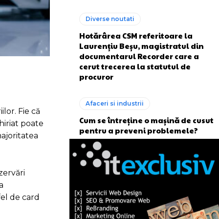
Diverse noutati
Hotărârea CSM referitoare la
Laurențiu Beșu, magistratul din
documentarul Recorder care a
cerut trecerea la statutul de
procuror
Afaceri si industrii
ilor. Fie că
Cum se întreține o mașină de cusut
hiriat poate
pentru a preveni problemele?
majoritatea
zervări
a
fel de card