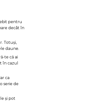
debit pentru
mare decât în
. Totuși,
ele daune.
ă-te că ai
t în cazul
ar ca
o serie de
le și pot