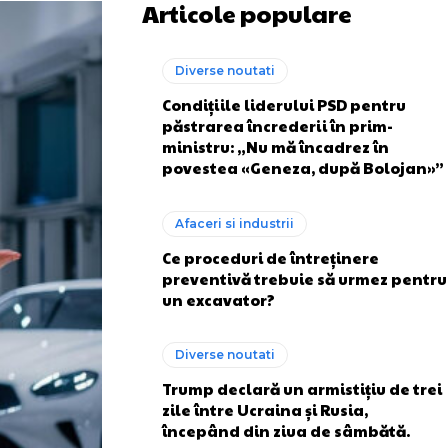
Articole populare
Diverse noutati
Condițiile liderului PSD pentru
păstrarea încrederii în prim-
ministru: „Nu mă încadrez în
povestea «Geneza, după Bolojan»”
Afaceri si industrii
Ce proceduri de întreținere
preventivă trebuie să urmez pentru
un excavator?
Diverse noutati
Trump declară un armistițiu de trei
zile între Ucraina și Rusia,
începând din ziua de sâmbătă.