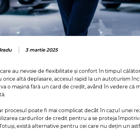
Bradu
3 martie 2025
are au nevoie de flexibilitate și confort în timpul călători
 orice altă deplasare, accesul rapid la un autoturism înc
zerva o mașină fără un card de credit, având în vedere că 
tă.
 dar procesul poate fi mai complicat decât în cazul unei re
ilizarea cardurilor de credit pentru a se proteja împotriv
Totuși, există alternative pentru cei care nu dețin un ast