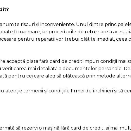
dit?
 anumite riscuri și inconveniente. Unul dintre principale
 poate fi mai mare, iar procedurile de returnare a acestu
sare pentru reparații vor trebui plătite imediat, ceea c
e acceptă plata fără card de credit impun condiții mai st
u verificarea mai detaliată a documentelor personale. D
tată pentru cei care aleg să plătească prin metode altern
tenție termenii și condițiile firmei de închirieri și să ceri
permită să rezervi o mașină fără card de credit, ai mai mult