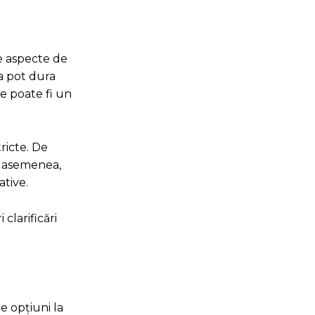
le aspecte de
ia pot dura
e poate fi un
ricte. De
e asemenea,
ative.
 clarificări
e opțiuni la