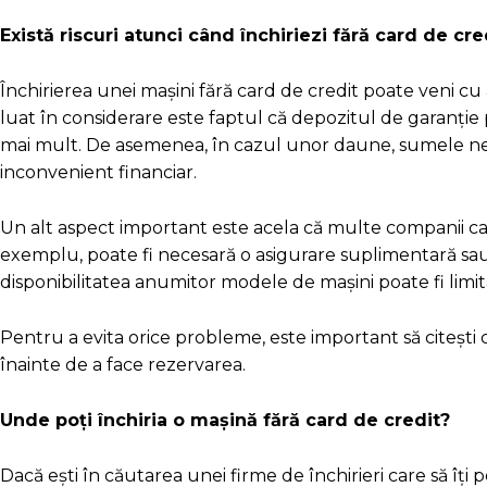
Există riscuri atunci când închiriezi fără card de cre
Închirierea unei mașini fără card de credit poate veni cu
luat în considerare este faptul că depozitul de garanție
mai mult. De asemenea, în cazul unor daune, sumele nece
inconvenient financiar.
Un alt aspect important este acela că multe companii car
exemplu, poate fi necesară o asigurare suplimentară sa
disponibilitatea anumitor modele de mașini poate fi limi
Pentru a evita orice probleme, este important să citești cu a
înainte de a face rezervarea.
Unde poți închiria o mașină fără card de credit?
Dacă ești în căutarea unei firme de închirieri care să îți 