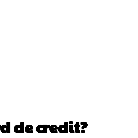
ii
Cultura Si Entertainment
Diverse Noutati
Sănătate / Hobby
Tech
d de credit?