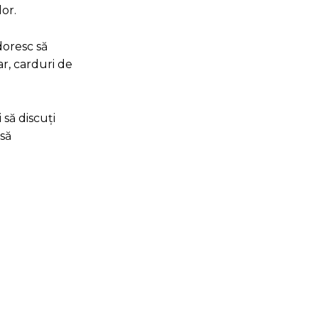
lor.
doresc să
ar, carduri de
 să discuți
 să