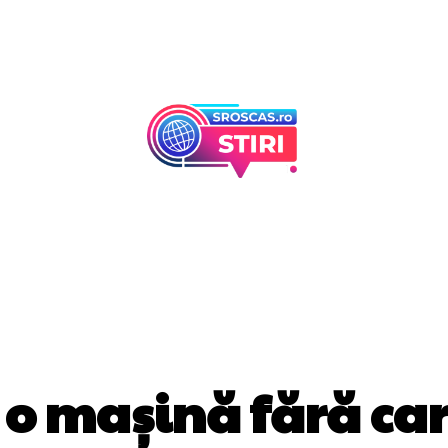
Afaceri Si Industr
Home & Deco
AUTO
 o mașină fără car