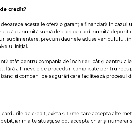
 de credit?
deoarece acesta le oferă o garanție financiară în cazul un
chează o anumită sumă de bani pe card, numită depozit d
turi suplimentare, precum daunele aduse vehiculului, întâ
elul inițial.
nță atât pentru compania de închirieri, cât și pentru cli
at, fără a fi nevoie de proceduri complicate pentru recu
 bănci și companii de asigurări care facilitează procesul 
 cardurile de credit, există și firme care acceptă alte m
debit, iar în alte situații, se pot accepta chiar și numerar 