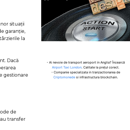
or situații
e garanție,
rzierile la
ent. Dacă
- Ai nevoie de transport aeroport in Anglia? Încearcă
perarea
Airport Taxi London
. Calitate la prețul corect.
- Companie specializata in tranzactionarea de
de gestionare
Criptomonede
si infrastructura blockchain.
etode de
sau transfer