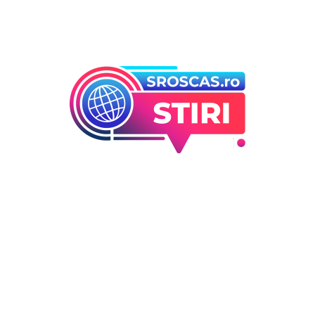
Bun venit la Sroscas.ro
Sroscas.ro un site de știri / blog de noutăți, dedicat
diseminării de informații și actualități. Acesta oferă articole,
reportaje și analize pe teme diverse, de la evenimente
curente la subiecte specifice de interes. Este un spațiu
digital pentru informare și educație. Contactati-ne oricand
la adresa: contact@sroscas.ro