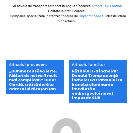
- Ai nevoie de transport aeroport in Anglia? Încearcă
Airport Taxi London
.
Calitate la prețul corect.
- Companie specializata in tranzactionarea de
Criptomonede
si infrastructura
blockchain.
Articolul precedent
Articolul următor
„Dumnezeu să vă ierte.
Războiul s-a încheiat:
Alături de noi va fi mult
Donald Trump anunță
mai complicat.” Tudor
încheierea tratatului cu
Chirilă, critică dură la
Iranul și eliminarea
adresa lui Nicușor Dan
imediată a
embargoului naval
impus de SUA