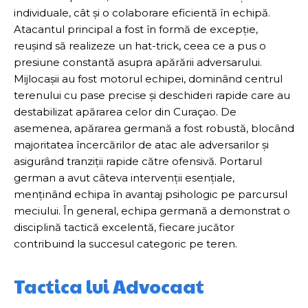
individuale, cât și o colaborare eficientă în echipă.
Atacantul principal a fost în formă de excepție,
reușind să realizeze un hat-trick, ceea ce a pus o
presiune constantă asupra apărării adversarului.
Mijlocașii au fost motorul echipei, dominând centrul
terenului cu pase precise și deschideri rapide care au
destabilizat apărarea celor din Curaçao. De
asemenea, apărarea germană a fost robustă, blocând
majoritatea încercărilor de atac ale adversarilor și
asigurând tranziții rapide către ofensivă. Portarul
german a avut câteva intervenții esențiale,
menținând echipa în avantaj psihologic pe parcursul
meciului. În general, echipa germană a demonstrat o
disciplină tactică excelentă, fiecare jucător
contribuind la succesul categoric pe teren.
Tactica lui Advocaat