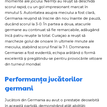
momente ale jocului. Nemții au reușit să deschidă
scorul rapid, cu un gol impresionant marcat în
minutul 5. Autoritatea asupra meciului a fost clară,
Germania reușind să înscrie din nou înainte de pauză,
ducând scorul la 3-0. În partea a doua, atacurile
germane au continuat să fie remarcabile, adăugând
încă patru reușite la total. Curaçao a reușit să
marcheze golul de onoare în ultimele minute ale
meciului, stabilind scorul final la 7-1. Dominarea
Germaniei a fost evidentă, echipa arătând o formă
excelentă și pregătindu-se pentru provocările viitoare
din turneul mondial.
Performanța jucătorilor
germani
Jucătorii din Germania au avut o prestație deosebită
în această partidă, demonstrând atât abilități