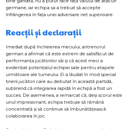
bine gândită, nu a putut face față valului de atacuri
germane, iar echipa sa a trebuit să accepte
înfrângerea în fața unei adversare net superioare.
Reacții și declarații
Imediat după încheierea meciului, antrenorul
german a afirmat că este extrem de satisfăcut de
performanța jucătorilor săi și că acest meci a
evidențiat potențialul echipei sale pentru etapele
următoare ale turneului. El a lăudat în mod special
tinerii jucători care au debutat în această partidă,
subliniind că integrarea rapidă în echipă a fost un
succes. De asemenea, a remarcat că, deși scorul este
unul impresionant, echipa trebuie să rămână
concentrată și să continue să îmbunătățească
colaborarea în joc.