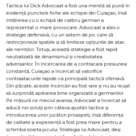
Tactica lui Dick Advocaat a fost una menită să pună în
evidență punctele forte ale echipei din Curaçao, însă
întâlnirea cu o echipă de calibru german a
reprezentat o mare provocare. Advocaat a ales o
strategie defensivă, cu un sistem de joc care să
restricționeze spațiile și să limiteze opțiunile de atac
ale nemților. Totuși, această strategie a fost rapid
neutralizată de dinamismul și creativitatea
adversarilor. În încercarea de a contracara presiunea
constantă, Curaçao a încercat să valorifice
contraatacurile rapide ca principală tactică ofensivă.
Din păcate, aceste încercări au fost rare și nu au reușit
să surprindă apărarea bine organizată a germanilor.
Pe măsură ce meciul avansa, Advocaat a încercat să
aducă noi soluții prin câteva ajustări tactice și
introducerea unor jucători proaspeți, însă diferența
de calitate și experiență a fost prea mare pentru a
schimba soarta jocului. Strategia lui Advocaat, deși