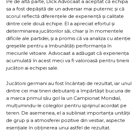
Pe de altă parte, Dick Advocaat a aceptat că echipa
sa a fost depășită de un adversar mai puternic și că
scorul reflectă diferențele de experiență și calitate
dintre cele două echipe. El a apreciat efortul și
determinarea jucătorilor săi, chiar și în momentele
dificile ale partidei, și a promis că va analiza cu atenție
greșelile pentru a îmbunătăți performanța în
meciurile viitoare. Advocaat a adăugat că experiența
acumulată în acest meci va fi valoroasă pentru tinerii
jucători ai echipei sale.
Jucătorii germani au fost încântați de rezultat, iar unul
dintre cei mai tineri debutanți a împărtășit bucuria de
a marca primul său gol la un Campionat Mondial,
mulțumindu-le colegilor pentru sprijinul acordat pe
teren. De asemenea, el a subliniat importanța unității
de grup și a atmosferei pozitive din vestiar, aspecte
esențiale în obținerea unui astfel de rezultat.