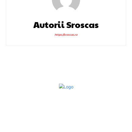
Autorii Sroscas
https://sroscas.ro
Bun venit la Sroscas.ro
Sroscas.ro un site de știri / blog de noutăți, dedicat
diseminării de informații și actualități. Acesta oferă articole,