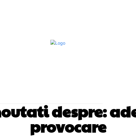
Afaceri Si Industrii
Home & Deco
S
 noutati despre:
ade
provocare