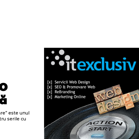
 O
lă
tru serile cu