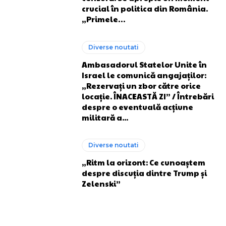
crucial în politica din România.
„Primele…
Diverse noutati
Ambasadorul Statelor Unite în
Israel le comunică angajaților:
„Rezervați un zbor către orice
locație. ÎNACEASTĂ ZI” / Întrebări
despre o eventuală acțiune
militară a...
Diverse noutati
„Ritm la orizont: Ce cunoaștem
despre discuția dintre Trump și
Zelenski”