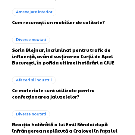
Amenajare interior
Cum recunoști un mobilier de calitate?
Diverse noutati
Sorin Blejnar, incriminat pentru trafic de
influență, având susținerea Curții de Apel
București, în pofida ultimei hotărâri a CJUE
Afaceri si industrii
Ce materiale sunt utilizate pentru
confecționarea jaluzelelor?
Diverse noutati
Reacția hotărâtă a lui Emil Săndoi după
înfrângerea neplăcută a Craiovei în fața lui