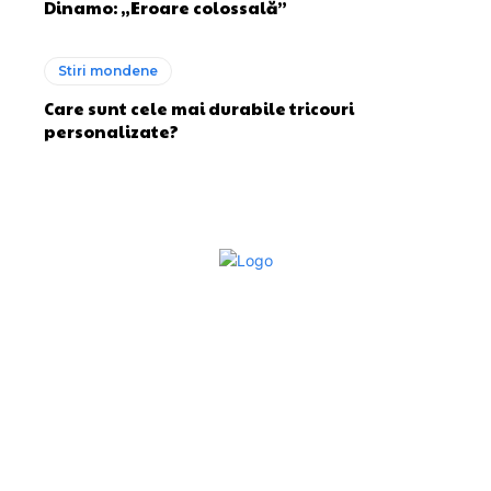
Dinamo: „Eroare colossală”
Stiri mondene
Care sunt cele mai durabile tricouri
personalizate?
Bun venit la Sroscas.ro
Sroscas.ro un site de știri / blog de noutăți, dedicat
diseminării de informații și actualități. Acesta oferă articole,
reportaje și analize pe teme diverse, de la evenimente
curente la subiecte specifice de interes. Este un spațiu
digital pentru informare și educație. Contactati-ne oricand