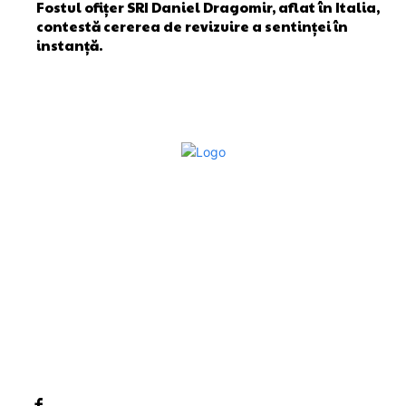
Fostul ofițer SRI Daniel Dragomir, aflat în Italia,
contestă cererea de revizuire a sentinței în
instanță.
Bun venit la Sroscas.ro
Sroscas.ro un site de știri / blog de noutăți, dedicat
diseminării de informații și actualități. Acesta oferă articole,
reportaje și analize pe teme diverse, de la evenimente
curente la subiecte specifice de interes. Este un spațiu
digital pentru informare și educație. Contactati-ne oricand
la adresa: contact@sroscas.ro