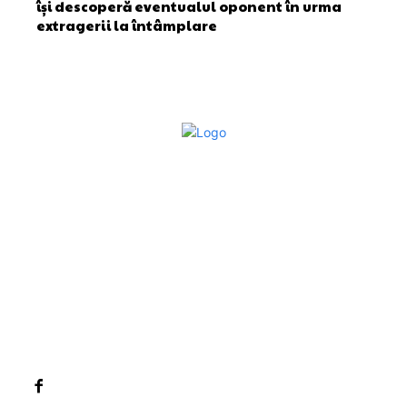
își descoperă eventualul oponent în urma
extragerii la întâmplare
Bun venit la Sroscas.ro
Sroscas.ro un site de știri / blog de noutăți, dedicat
diseminării de informații și actualități. Acesta oferă articole,
reportaje și analize pe teme diverse, de la evenimente
curente la subiecte specifice de interes. Este un spațiu
digital pentru informare și educație. Contactati-ne oricand
la adresa: contact@sroscas.ro