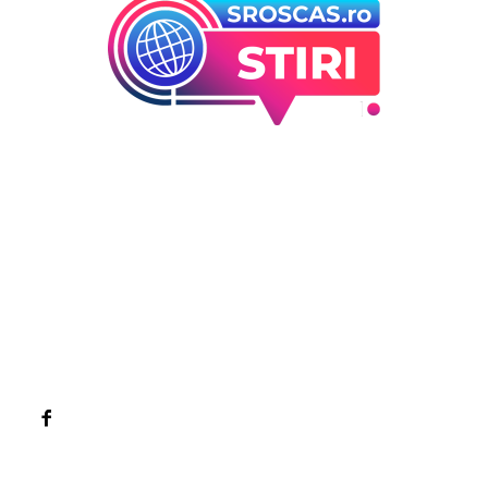
Bun venit la Sroscas.ro
Sroscas.ro un site de știri / blog de noutăți, dedicat
diseminării de informații și actualități. Acesta oferă articole,
reportaje și analize pe teme diverse, de la evenimente
curente la subiecte specifice de interes. Este un spațiu
digital pentru informare și educație. Contactati-ne oricand
la adresa: contact@sroscas.ro