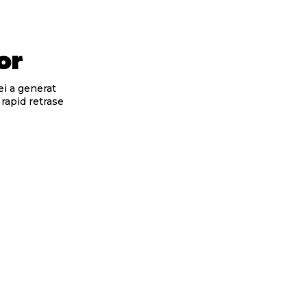
or
ei a generat
rapid retrase