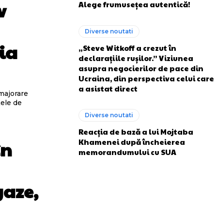
v
Alege frumusețea autentică!
Diverse noutati
ia
„Steve Witkoff a crezut în
declarațiile rușilor.” Viziunea
asupra negocierilor de pace din
Ucraina, din perspectiva celui care
a asistat direct
 majorare
țele de
Diverse noutati
Reacția de bază a lui Mojtaba
Khamenei după încheierea
în
memorandumului cu SUA
gaze,