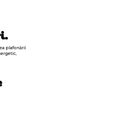
i.
ea plafonării
nergetic,
e