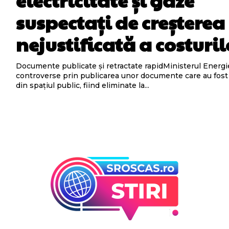
electricitate și gaze
suspectați de creșterea
nejustificată a costuril
Documente publicate și retractate rapidMinisterul Energi
controverse prin publicarea unor documente care au fost 
din spațiul public, fiind eliminate la...