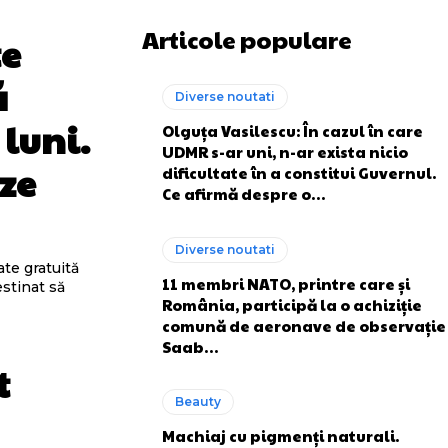
Articole populare
te
ă
Diverse noutati
luni.
Olguța Vasilescu: În cazul în care
UDMR s-ar uni, n-ar exista nicio
ze
dificultate în a constitui Guvernul.
Ce afirmă despre o…
Diverse noutati
te gratuită
11 membri NATO, printre care și
estinat să
România, participă la o achiziție
comună de aeronave de observație
Saab…
t
Beauty
Machiaj cu pigmenți naturali.