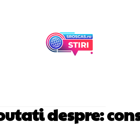
Afaceri Si Industr
Home & Deco
noutati despre:
con