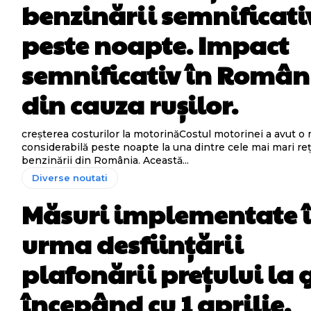
benzinării semnificati
peste noapte. Impact
semnificativ în Român
din cauza rușilor.
creșterea costurilor la motorinăCostul motorinei a avut o
considerabilă peste noapte la una dintre cele mai mari re
benzinării din România. Această...
Diverse noutati
Măsuri implementate 
urma desființării
plafonării prețului la 
începând cu 1 aprilie.