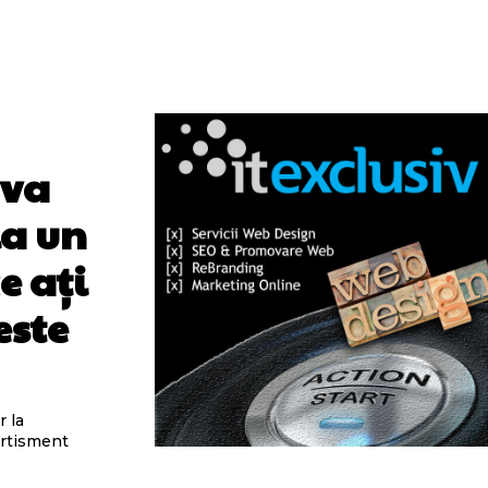
 va
la un
e ați
este
r la
ertisment
.